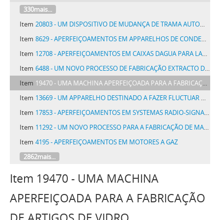
330mais...
Item
20803 - UM DISPOSITIVO DE MUDANÇA DE TRAMA AUTOMATICO E RACIONAL PARA TEARES DE TECER MECANICAMENTE, PERMITINDO CONSERVAR A ESTES ULTIMOS SUA RAPIDEZ NORMAL MAXIMA
Item
8629 - APERFEIÇOAMENTOS EM APPARELHOS DE CONDENSAÇÃO E DE REFRIGERAÇÃO
Item
12708 - APERFEIÇOAMENTOS EM CAIXAS DAGUA PARA LAVAGEM DE LATRINAS E SEMELHANTES
Item
6488 - UM NOVO PROCESSO DE FABRICAÇÃO EXTRACTO DE FUMO (NICOTIANA TABACUM)
Item
19470 - UMA MACHINA APERFEIÇOADA PARA A FABRICAÇÃO DE ARTIGOS DE VIDRO
Item
13669 - UM APPARELHO DESTINADO A FAZER FLUCTUAR NAVIOS SUBMERGIDOS
Item
17853 - APERFEIÇOAMENTOS EM SYSTEMAS RADIO-SIGNALADORES
Item
11292 - UM NOVO PROCESSO PARA A FABRICAÇÃO DE MATERIAS CORANTES PRETAS CONTENDO ENXOFRE
Item
4195 - APERFEIÇOAMENTOS EM MOTORES A GAZ
2862mais...
Item 19470 - UMA MACHINA
APERFEIÇOADA PARA A FABRICAÇÃO
DE ARTIGOS DE VIDRO