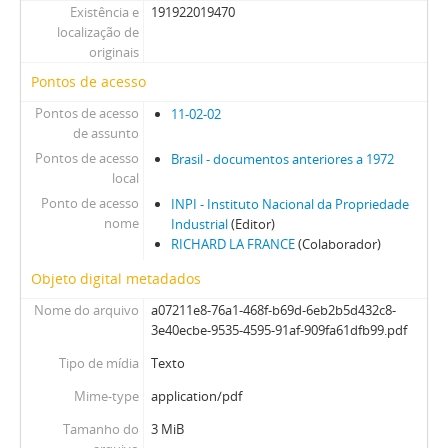
Existência e
191922019470
localização de
originais
Pontos de acesso
Pontos de acesso
11-02-02
de assunto
Pontos de acesso
Brasil - documentos anteriores a 1972
local
Ponto de acesso
INPI - Instituto Nacional da Propriedade
nome
Industrial
(Editor)
RICHARD LA FRANCE
(Colaborador)
Objeto digital metadados
Nome do arquivo
a07211e8-76a1-468f-b69d-6eb2b5d432c8-
3e40ecbe-9535-4595-91af-909fa61dfb99.pdf
Tipo de mídia
Texto
Mime-type
application/pdf
Tamanho do
3 MiB