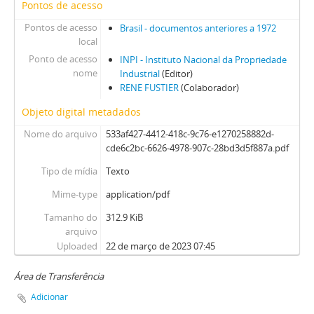
Pontos de acesso
Pontos de acesso
Brasil - documentos anteriores a 1972
local
Ponto de acesso
INPI - Instituto Nacional da Propriedade
nome
Industrial
(Editor)
RENE FUSTIER
(Colaborador)
Objeto digital metadados
Nome do arquivo
533af427-4412-418c-9c76-e1270258882d-
cde6c2bc-6626-4978-907c-28bd3d5f887a.pdf
Tipo de mídia
Texto
Mime-type
application/pdf
Tamanho do
312.9 KiB
arquivo
Uploaded
22 de março de 2023 07:45
Área de Transferência
Adicionar