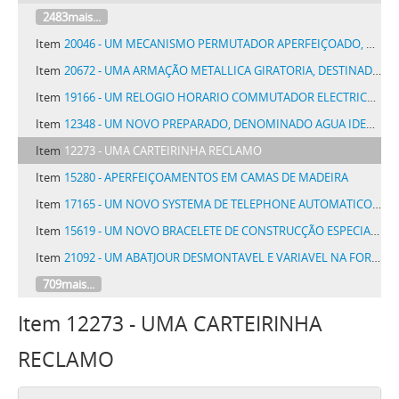
2483mais...
Item
20046 - UM MECANISMO PERMUTADOR APERFEIÇOADO, PARA SER EMPREGADO EM SYSTEMAS TELEPHONICOS AUTOMATICOS E SEMELHANTES
Item
20672 - UMA ARMAÇÃO METALLICA GIRATORIA, DESTINADA A DIVERSÕES PUBLICAS
Item
19166 - UM RELOGIO HORARIO COMMUTADOR ELECTRICO, DENOMINADO FORTUNA
Item
12348 - UM NOVO PREPARADO, DENOMINADO AGUA IDEAL, DESTINADO A ALVEJAR, DESINFECTAR E PERFUMAR ROUPAS E, BEM ASSIM, PARA LAVAGEM DE PAVIMENTOS, VASILHAMES E SEMELHANTES
Item
12273 - UMA CARTEIRINHA RECLAMO
Item
15280 - APERFEIÇOAMENTOS EM CAMAS DE MADEIRA
Item
17165 - UM NOVO SYSTEMA DE TELEPHONE AUTOMATICO SELECTIVO
Item
15619 - UM NOVO BRACELETE DE CONSTRUCÇÃO ESPECIAL PODENDO ADAPTAR-SE A FINS DIVERSOS
Item
21092 - UM ABATJOUR DESMONTAVEL E VARIAVEL NA FORMA
709mais...
Item 12273 - UMA CARTEIRINHA
RECLAMO