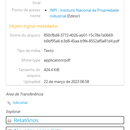
local
Ponto de acesso
INPI - Instituto Nacional da Propriedade
nome
Industrial
(Editor)
Objeto digital metadados
Nome do arquivo
850cf6d8-3772-4026-ab01-15c78e7a0669-
b6bf95a6-b3d8-45aa-b9fe-8552af0a81d4.pdf
Tipo de mídia
Texto
Mime-type
application/pdf
Tamanho do
424.4 KiB
arquivo
Uploaded
22 de março de 2023 06:58
Área de Transferência
Adicionar
Explorar
Relatórios