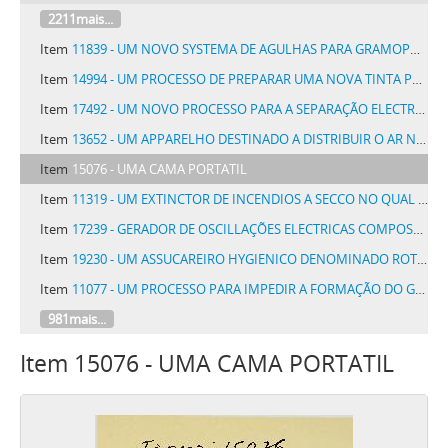
2211mais...
Item
11839 - UM NOVO SYSTEMA DE AGULHAS PARA GRAMOPHONES, MANIPULAÇÃO E MATERIA PRIMA PARA AS MESMAS AGULHAS, COMPLETAMENTE DIFFERENTES DAS EXISTENTES DE DIVERSOS AUTORES
Item
14994 - UM PROCESSO DE PREPARAR UMA NOVA TINTA PARA PINTURA EM GERAL DENOMINADA NEPTUNO
Item
17492 - UM NOVO PROCESSO PARA A SEPARAÇÃO ELECTROSTATICA DE SUBSTANCIAS DISTINCTAS FINAMENTE PULVERISADAS, E UM APPARELHO PARA ESSE FIM
Item
13652 - UM APPARELHO DESTINADO A DISTRIBUIR O AR NAS SALAS DE ESPECTACULOS E ONDE A HYGIENE ACONSELHAR, DENOMINADO RENOVADOR PNEUMO SYSTEMA GASPAR
Item
15076 - UMA CAMA PORTATIL
Item
11319 - UM EXTINCTOR DE INCENDIOS A SECCO NO QUAL O PÓ EXTINCTOR É EXPELLIDO SOB PRESSÃO
Item
17239 - GERADOR DE OSCILLAÇÕES ELECTRICAS COMPOSTO DE UM TUBO DE IRRADIAÇÃO CATHODICA EM UM MECHANISMO DE RETROCESSO
Item
19230 - UM ASSUCAREIRO HYGIENICO DENOMINADO ROTATORIO, DESTINADO A REGULAR A SAHIDA DO ASSUCAR EM QUANTIDADE DETERMINADA PARA CADA CHICARA DE CAFÉ, CHÁ OU SEMELHANTE
Item
11077 - UM PROCESSO PARA IMPEDIR A FORMAÇÃO DO GELO DENTRO DOS CONDUCTOS DE UM APPARELHO DE REFRIGERAÇÃO PERCORRIDOS PELO AGENTE DE REFRIGERAÇÃO
981mais...
Item 15076 - UMA CAMA PORTATIL