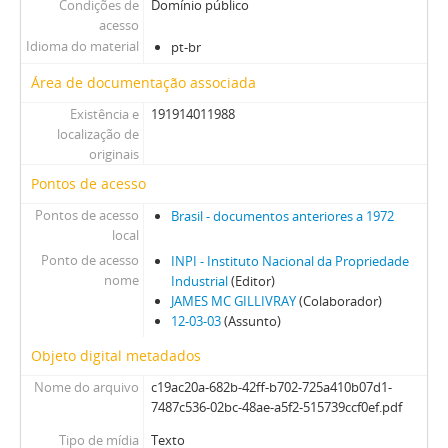
Condições de
Domínio público
acesso
Idioma do material
pt-br
Área de documentação associada
Existência e
191914011988
localização de
originais
Pontos de acesso
Pontos de acesso
Brasil - documentos anteriores a 1972
local
Ponto de acesso
INPI - Instituto Nacional da Propriedade
nome
Industrial
(Editor)
JAMES MC GILLIVRAY
(Colaborador)
12-03-03
(Assunto)
Objeto digital metadados
Nome do arquivo
c19ac20a-682b-42ff-b702-725a410b07d1-
7487c536-02bc-48ae-a5f2-515739ccf0ef.pdf
Tipo de mídia
Texto