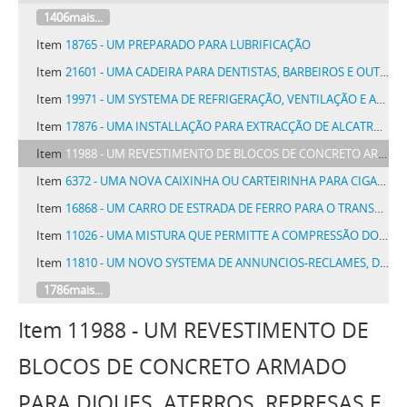
1406mais...
Item
18765 - UM PREPARADO PARA LUBRIFICAÇÃO
Item
21601 - UMA CADEIRA PARA DENTISTAS, BARBEIROS E OUTROS FINS ANALOGOS
Item
19971 - UM SYSTEMA DE REFRIGERAÇÃO, VENTILAÇÃO E AREJAMENTO DE COMPARTIMENTOS, EM QUALQUER ESPECIE DE CONSTRUCÇÕES
Item
17876 - UMA INSTALLAÇÃO PARA EXTRACÇÃO DE ALCATRÃO (PIXE) E OUTROS SUB PRODUCTOS DO CARVÃO E SEMELHANTES
Item
11988 - UM REVESTIMENTO DE BLOCOS DE CONCRETO ARMADO PARA DIQUES, ATERROS, REPRESAS E SEMELHANTES
Item
6372 - UMA NOVA CAIXINHA OU CARTEIRINHA PARA CIGARROS OU CHARUTOS DE FORMA PRATICA E COMMODA
Item
16868 - UM CARRO DE ESTRADA DE FERRO PARA O TRANSPORTE DE CARGAS OU DE GADO, COM UMA PRANCHA DE CONSTRUÇÃO APERFEIÇOADA
Item
11026 - UMA MISTURA QUE PERMITTE A COMPRESSÃO DO ACETYLENO SEM PERIGO DE EXPLOSÃO
Item
11810 - UM NOVO SYSTEMA DE ANNUNCIOS-RECLAMES, DENOMINADO PROGRESSO, CONSISTINDO EM ARCABOUÇOS COM A FORMA DE GARRAFAS, FRASCOS E SEMELHANTES
1786mais...
Item 11988 - UM REVESTIMENTO DE
BLOCOS DE CONCRETO ARMADO
PARA DIQUES, ATERROS, REPRESAS E