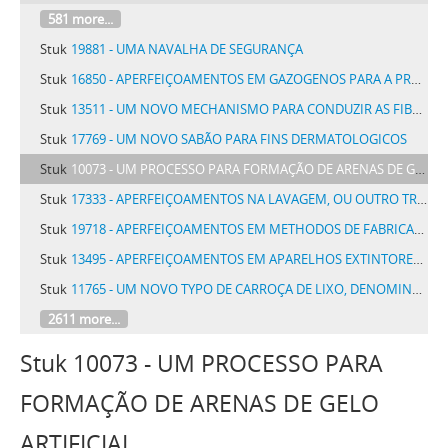
581 more...
Stuk
19881 - UMA NAVALHA DE SEGURANÇA
Stuk
16850 - APERFEIÇOAMENTOS EM GAZOGENOS PARA A PRODUÇÃO DE GAZ POBRE
Stuk
13511 - UM NOVO MECHANISMO PARA CONDUZIR AS FIBRAS TEXTIS AOS CYLINDROS ESTIRADORES
Stuk
17769 - UM NOVO SABÃO PARA FINS DERMATOLOGICOS
Stuk
10073 - UM PROCESSO PARA FORMAÇÃO DE ARENAS DE GELO ARTIFICIAL
Stuk
17333 - APERFEIÇOAMENTOS NA LAVAGEM, OU OUTRO TRATAMENTO COM LÍQUIDO, DE FILAMENTOS DE FIBRAS ARTIFICIAES OU SEMELHANTES
Stuk
19718 - APERFEIÇOAMENTOS EM METHODOS DE FABRICAR FIOS DE TUNGSTENO
Stuk
13495 - APERFEIÇOAMENTOS EM APARELHOS EXTINTORES DE INCÊNDIO
Stuk
11765 - UM NOVO TYPO DE CARROÇA DE LIXO, DENOMINADA HYGIENE E DESTINADA, PELA COMBINAÇÃO COM BALDES A ELLA ADAPTAVEIS, A IMPEDIR QUE FIQUE O LIXO EXPOSTO A VISTA E SE DERRAME OU ESPALHE POEIRAS OU MAO CHEIRO, MESMO NO ACTO DE SEREM DESPEJADOS
2611 more...
Stuk 10073 - UM PROCESSO PARA
FORMAÇÃO DE ARENAS DE GELO
ARTIFICIAL