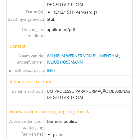
DE GELO ARTIFICIAL
Datum(s)
15/12/1911 (Vervaardig)
Beschrijvingsniveau
Stuk
Omvang en
application/pdf
medium
Context
Naam van de
WILHELM WERNER VON BLUMENTHAL;
archiefvormer
JULIUS HOSEMANN
archiefbewaarplaats
INPI
Inhoud en structuur
Bereik en inhoud
UM PROCESSO PARA FORMAÇÃO DE ARENAS
DE GELO ARTIFICIAL
Voorwaarden voor toegang en gebruik
Voorwaarden voor
Domínio público
raadpleging
Taal van het
pt-br