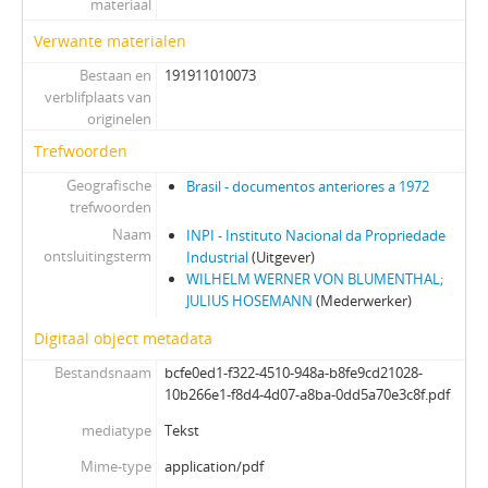
materiaal
Verwante materialen
Bestaan en
191911010073
verblifplaats van
originelen
Trefwoorden
Geografische
Brasil - documentos anteriores a 1972
trefwoorden
Naam
INPI - Instituto Nacional da Propriedade
ontsluitingsterm
Industrial
(Uitgever)
WILHELM WERNER VON BLUMENTHAL;
JULIUS HOSEMANN
(Mederwerker)
Digitaal object metadata
Bestandsnaam
bcfe0ed1-f322-4510-948a-b8fe9cd21028-
10b266e1-f8d4-4d07-a8ba-0dd5a70e3c8f.pdf
mediatype
Tekst
Mime-type
application/pdf