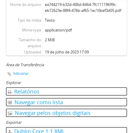
Nome do arquivo
ea744219-b32d-406d-8464-7fc11119699c-
eb72623e-88f4-476b-af65-1ec10bef3d05.pdf
Tipo de mídia
Texto
Mime-type
application/pdf
Tamanho do
2 MiB
arquivo
Uploaded
19 de julho de 2023 17:09
Área de Transferência
Adicionar
Explorar
Relatórios
Navegar como lista
Navegar pelos objetos digitais
Exportar
Dublin Core 1.1 XML