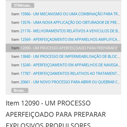
3184mais...
Item
15966 - UM MECANISMO OU UMA COMBINAÇÃO PARA TRANSMISSÃO E MUDANÇA DE VELOCIDADE EM UM VEHICULO MOVIDO A VAPOR OU EM UM TRACTOR
Item
13576 - UMA NOVA APPLICAÇÃO DO OBTURADOR DE PRESSAO NO ACONDICIOMENTO DE PERFUMARIAS
Item
21176 - MELHORAMENTOS RELATIVOS A VEHICULOS DE BASCULA
Item
12569 - APERFEIÇAOMENTO EM APPARELHOS AMPLIFICADORES DE ONDULAÇÕES ELECTRICAS
Item
12090 - UM PROCESSO APERFEIÇOADO PARA PREPARAR EXPLOSIVOS PROPULSORES GELATINISADOS E PRODUCTO RESULTANTE
Item
13840 - UM PROCESSO DE IMPERMEABILISAÇÃO DE BLOCOS DE MATERIAES POROSOS
Item
13240 - APERFEIÇOAMENTO EM APPARELHOS DE NAVEGAÇÃO AEREA E MARITIMA
Item
17787 - APERFEIÇOAMENTOS RELATIVOS AO TRATAMENTO DE MATERIAES QUE CONTEM CARVÃO MINERAL
Item
20661 - UM NOVO PROCESSO PARA ABRIR OU QUEBRAR COCOS OU SIMELHANTES E APPARELHOS PARA ESSE FIM
8mais...
Item 12090 - UM PROCESSO
APERFEIÇOADO PARA PREPARAR
EXPLOSIVOS PROPULSORES