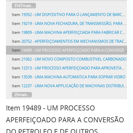
3167mais...
Item
19352 - UM DISPOSITIVO PARA O LANÇAMENTO DE BARCOS SALVAVIDAS
Item
19219 - UMA NOVA FECHADURA, DE TRANSMISSÃO, PARA COFRES
Item
19809 - UMA MACHINA APERFEIÇOADA PARA FABRICAR CHARUTOS
Item
20752 - APERFEIÇOAMENTOS EM MECHANISMOS DE TRACÇÃO
Item
19489 - UM PROCESSO APERFEIÇOADO PARA A CONVERSÃO DO PETROLEO E DE OUTROS HYDROCARBURETOS PESADOS EM HYDROCARBURETOS MAIS LEVES
Item
21062 - UM NOVO COMPOSTO COMBUSTIVEL CARBONADO
Item
12313 - UM PROCESSO APERFEIÇOADO PARA APROVEITAMENTO DO LODO DAS MATERIAS DE ESGOTOS
Item
13539 - UMA MACHINA AUTOMATICA PARA SOPRAR VIDRO
Item
12237 - UMA NOVA APPLICAÇÃO DE MACHINAS DISTRIBUIDORAS AUTOMATICAS PARA EXECUÇÃO DE UM SYSTEMA DE SEGURO INDIVIDUAL, DE TRANSPORTE MARITIMO, FLUVIAL E TERRESTRE, POR APOLICES
25mais...
Item 19489 - UM PROCESSO
APERFEIÇOADO PARA A CONVERSÃO
DO PETROLEO E DE OUTROS