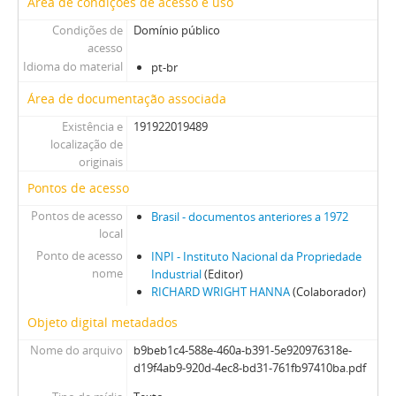
Área de condições de acesso e uso
Condições de
Domínio público
acesso
Idioma do material
pt-br
Área de documentação associada
Existência e
191922019489
localização de
originais
Pontos de acesso
Pontos de acesso
Brasil - documentos anteriores a 1972
local
Ponto de acesso
INPI - Instituto Nacional da Propriedade
nome
Industrial
(Editor)
RICHARD WRIGHT HANNA
(Colaborador)
Objeto digital metadados
Nome do arquivo
b9beb1c4-588e-460a-b391-5e920976318e-
d19f4ab9-920d-4ec8-bd31-761fb97410ba.pdf