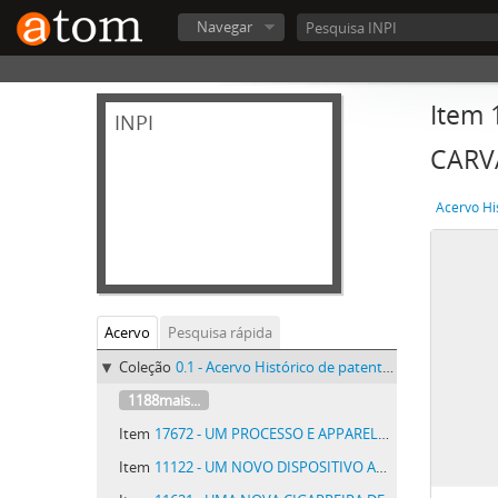
Navegar
Item
INPI
CARV
Acervo Hi
Acervo
Pesquisa rápida
Coleção
0.1 - Acervo Histórico de patentes do INPI - Acervo Histórico de patentes do INPI
1188mais...
Item
17672 - UM PROCESSO E APPARELHO PARA RECOMPOSIÇÃO ELLECTROLYTICA DE CHLORURETO DE MAGNESIO ANHYDRO E PRODUCÇÃO DE MAGNESIO E CHLORO
Item
11122 - UM NOVO DISPOSITIVO ANNUNCIADOR, DENOMINADO QUADRO ANNUNCIADOR TELEPHONICO