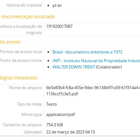
Idioma do material
pt-br
e documentação associada
stência e localização de
191920017087
originais
 de acesso
Pontos de acesso local
Brasil - documentos anteriores a 1972
Ponto de acesso nome
INPI - Instituto Nacional da Propriedade Indust
WALTER EDWIN TRENT
(Colaborador)
digital metadados
Nome do arquivo
6b5e83b4-fc8a-455e-9dec-9b134b97cd5f-61f314a4-
1156ccf7c3e5.pdf
Tipo de mídia
Texto
Mime-type
application/pdf
Tamanho do arquivo
754.3 KiB
Uploaded
22 de março de 2023 04:15