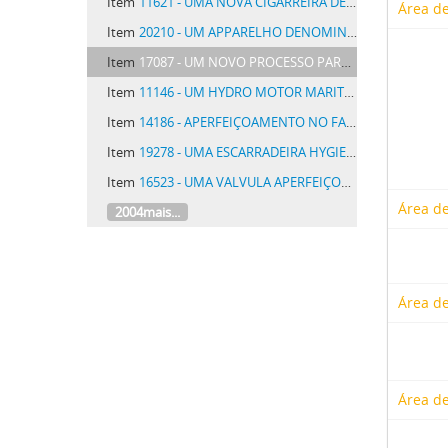
Item
11621 - UMA NOVA CIGARREIRA DE ALUMINIO OU OUTRO METAL
Área de
Item
20210 - UM APPARELHO DENOMINADO TORNEIRA DYNAMO DESTINADO AO ESGOTO E VASAMENTO AUTOMATICOS E A QUALQUER DISTANCIA, DE LIQUIDOS
Item
17087 - UM NOVO PROCESSO PARA O TRATAMENTO E PURIFICAÇÃO DO CARVÃO DE PEDRA E DE SUBSTANCIAS SIMILARES
Item
11146 - UM HYDRO MOTOR MARITIMO
Item
14186 - APERFEIÇOAMENTO NO FABRICO DE UM GAZ DE LENHA DENOMINADO GAZ ECONOMICO METON
Item
19278 - UMA ESCARRADEIRA HYGIENICA E AUTOMATICA
Item
16523 - UMA VALVULA APERFEIÇOADA DE ESCAPAMENTO OU ADMISSÃO DE AR
Área de
2004mais...
Área de
Área de