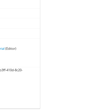
rial
(Editor)
b3ff-410d-8c20-