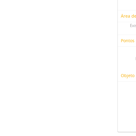
Área d
Exi
Pontos
Objeto 