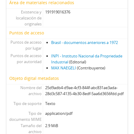
Área de materiales relacionados
Existencia y
191919016376
localización de
originales
Puntos de acceso
Puntos de acceso
Brasil - documentos anteriores a 1972
por lugar
Puntos de acceso
INPI - Instituto Nacional da Propriedade
por autoridad
Industrial
(Editorial)
MAX NAEGELI
(Contribuyente)
Objeto digital metadatos
Nombre del
25d9adb4-d9ae-4cf3-844f-abc831ae3ada-
archivo
28d3c587-4135-4b30-8edf-5aa6d3656fdd.pdf
Tipo de soporte
Texto
Tipo de
application/pdf
documento MIME
Tamaño del
2.9 MiB
archivo