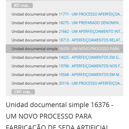
801 más...
Unidad documental simple
11771 - UM PROCESSO APERFEIÇOADO PARA PREPARAR UMA MUCILAGEM DE ALGAS MARINHAS APPLICAVEL A FIBRAS TEXTIS OU A PRODUCTOS FEITOS DE FIBRAS TEXTIS
Unidad documental simple
18275 - UM PREPARADO DENOMINADO SANGUE HORMONICO E PROCESSO DE PREPARAL-O
Unidad documental simple
21662 - UM APERFEIÇOAMENTO INTRODUZIDO EM MACHINAS DE CORTAR CARNE E LEGUMES
Unidad documental simple
18713 - APERFEIÇOAMENTOS RELATIVOS Á IMPERMEABILIZAÇÃO DE TECIDOS
Unidad documental simple
16376 - UM NOVO PROCESSO PARA FABRICAÇÃO DE SEDA ARTIFICIAL
Unidad documental simple
14025 - APERFEIÇOAMENTOS EM GUINDASTES
Unidad documental simple
19706 - APERFEIÇOAMENTOS NOS FORNOS DE COKE PARA A RECUPERAÇÃO DOS SUB-PRODUCTOS E PARA A RECUPERAÇÃO DO CALOR
Unidad documental simple
10568 - APERFEIÇOAMENTOS EM MACHINAS DE MOLDAR CORTES DE CALÇADO
Unidad documental simple
20116 - UM PROCESSO APERFEIÇOADO PARA AUGMENTAR A CARGA HYDRAULICA EM INSTALLAÇÕES HYDRAULICAS
2391 más...
Unidad documental simple 16376 -
UM NOVO PROCESSO PARA
FABRICAÇÃO DE SEDA ARTIFICIAL