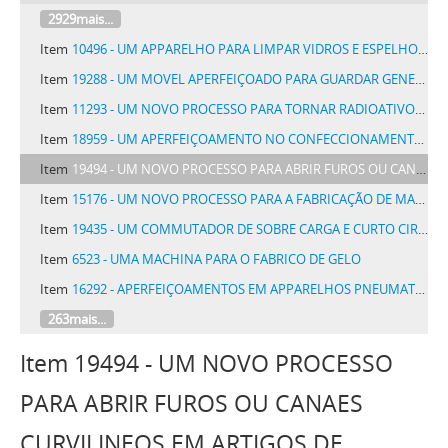
2929mais...
Item
10496 - UM APPARELHO PARA LIMPAR VIDROS E ESPELHOS DENOMINADA IDEAL
Item
19288 - UM MOVEL APERFEIÇOADO PARA GUARDAR GENEROS ALIMENTICIOS, DENOMINADO DESPENSA ALEXANDRE
Item
11293 - UM NOVO PROCESSO PARA TORNAR RADIOATIVOS OBJECTOS DE QUALQUER NATUREZA E FORMA E NOVOS PRODUCTOS INDUSTRIAES OBTIDOS PELO DITO PROCESSO
Item
18959 - UM APERFEIÇOAMENTO NO CONFECCIONAMENTO DE TECIDOS, FITAS, RENDAS, BORDADOS, PAPEL, COUROS E ANALOGOS MANUFACTURADOS EM PEÇAS,ROLOS E SEMELHANTES
Item
19494 - UM NOVO PROCESSO PARA ABRIR FUROS OU CANAES CURVILINEOS EM ARTIGOS DE PORCELANA OU DE SUBSTANCIA SEMELHANTE E UM APPARELHO PARA ESSE FIM
Item
15176 - UM NOVO PROCESSO PARA A FABRICAÇÃO DE MATERIAS CORANTES ROSAS E ESCARLATES ALTAMENTE CONCENTRADAS PARA TINGIR ALGODÃO
Item
19435 - UM COMMUTADOR DE SOBRE CARGA E CURTO CIRCUITO EM FORMA DE ROLHA, EMPREGADO COMO FUSIVEL ELECTRICO PERMANENTE
Item
6523 - UMA MACHINA PARA O FABRICO DE GELO
Item
16292 - APERFEIÇOAMENTOS EM APPARELHOS PNEUMATICOS PARA MOLDAGEM DE INCRUSTAÇÕES DENTARIAS OU DE OUTRAS PEQUENAS PEÇAS METÁLICAS
263mais...
Item 19494 - UM NOVO PROCESSO
PARA ABRIR FUROS OU CANAES
CURVILINEOS EM ARTIGOS DE