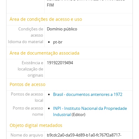
FIM
Área de condições de acesso e uso
Condições de
Domínio público
acesso
Idioma do material
pt-br
Área de documentação associada
Existência e
191922019494
localização de
originais
Pontos de acesso
Pontos de acesso
Brasil - documentos anteriores a 1972
local
Ponto de acesso
INPI - Instituto Nacional da Propriedade
nome
Industrial
(Editor)
Objeto digital metadados
Nome do arquivo
b9cdc2a0-da59-4d89-b1a0-fc767f2a8717-