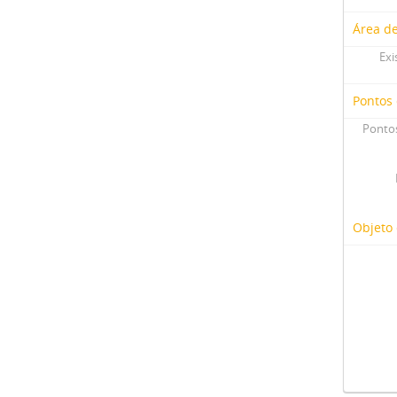
Área d
Exi
Pontos
Pontos
Objeto 