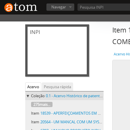
Navegar
Item
INPI
COMB
Acervo Hi
Acervo
Pesquisa rápida
Coleção
0.1 - Acervo Histórico de patentes do INPI - Acervo Histórico de patentes do INPI
275mais...
Item
18539 - APERFEIÇOAMENTOS EM MACHINAS DE FAZER TUBOS-PÉS PARA LAMPADAS INCANDESCENTES DAS CHAMADAS -SEM-BICO-
Item
20564 - UM MANCAL COM UM SYSTEMA APERFEIÇOADO DE LUBRIFICAÇÃO