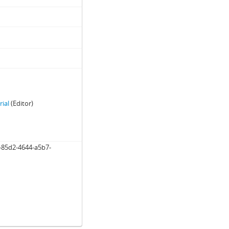
rial
(Editor)
-85d2-4644-a5b7-