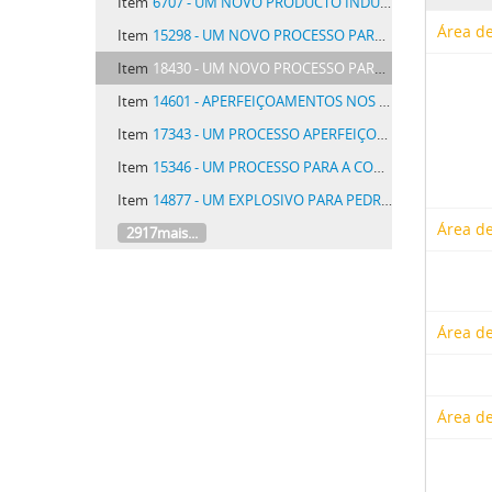
Item
6707 - UM NOVO PRODUCTO INDUSTRIAL PARA CONSTRUCÇÃO DESTINADO A REVESTIMENTO DE CHÃO, TECTOS, PAREDES E OUTROS
Área de
Item
15298 - UM NOVO PROCESSO PARA O FABRICO DE MATERIAS CORANTES AZUES E NEGRAS DIRECTAS PARA O ALGODÃO COM TONS VARIAVEIS
Item
18430 - UM NOVO PROCESSO PARA A PRODUCÇÃO DE GAZES COMBUSTIVEIS
Item
14601 - APERFEIÇOAMENTOS NOS EXPLOSIVOS
Item
17343 - UM PROCESSO APERFEIÇOADO PARA A PRODUCÇÃO CONTINUA DE FORÇAS POR COMBUSTÃO E APPARELHO PARA ESSE FIM
Item
15346 - UM PROCESSO PARA A CONSERVAÇÃO DE COUROS OU PELLES
Item
14877 - UM EXPLOSIVO PARA PEDREIRAS E PARA OUTROS FINS
Área de
2917mais...
Área de
Área de