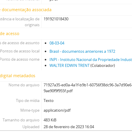
e documentação associada
stência e localização de
191921018430
originais
 de acesso
 de acesso de assunto
08-03-04
Pontos de acesso local
Brasil - documentos anteriores a 1972
Ponto de acesso nome
INPI - Instituto Nacional da Propriedade Indust
WALTER EDWIN TRENT
(Colaborador)
digital metadados
Nome do arquivo
71927a35-ed0a-4a1f-b9b1-60756f38dc96-3a7d90e6
9ae90f9f955f.pdf
Tipo de mídia
Texto
Mime-type
application/pdf
Tamanho do arquivo
483 KiB
Uploaded
28 de fevereiro de 2023 16:04