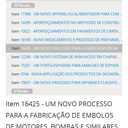
2576mais...
Item
17388 - UM NOVO APPARELHO ALIMENTADOR PARA COMBUSTIVEIS LIQUIDOS, COM APPLICAÇÃO ESPECIAL AOS MOTORES DE COMBUSTÃO INTERNA
Item
14395 - APERFEIÇOAMENTOS NO METHODO DE CONSTRUIR EMBARCAÇÕES E LANÇA-LAS A ÁGUA
Item
10021 - APERFEIÇOAMENTOS EM PAVIMENTOS DE CIMENTO ARMADO
Item
18185 - NOVO MEDICAMENTO E PROCESSO DE PREPARAR, MEDICAMENTO CONSTITUIDO PELO OLEO EXTRAIDO DAS SEMENTES DE SOOBORA, SERVINDO PARA TRATAMENTO DOS PARASITAS INTESTINAES
Item
16425 - UM NOVO PROCESSO PARA A FABRICAÇÃO DE EMBOLOS DE MOTORES, BOMBAS E SIMILARES
Item
12249 - UM NOVO SYSTEMA DE ANNUNCIOS EM CHAPAS PARA GRAMMOPHONE ACOMPANHADOS DE MUSICA OU SIMPLESMENTE ANNUNCIO
Item
15251 - UM PORTA-ESPHERAS PARA MANCAES DE ESPHERAS E METHODO PARA FABRICA-LO
Item
9744 - NOVA APPLICAÇÃO DOS PRODUCTOS DA INCINERAÇÃO DO LIXO PARA A FABRICAÇÃO DE PEDRAS ARTIFICIAES, LADRILHOS, TIJOLOS E CONCRETO, DO CALÇAMENTO DAS RUAS E DAS HABITAÇÕES
Item
19657 - UM NOVO PROCESSO PARA SEPARAR E CLASSIFICAR UMA MISTURA DE SUBSTANCIAS DE PESOS ESPECIFICOS DIFFERENTES, E UM APPARELHO PARA ESSE FIM
616mais...
Item 16425 - UM NOVO PROCESSO
PARA A FABRICAÇÃO DE EMBOLOS
DE MOTORES, BOMBAS E SIMILARES