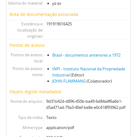
Idioma do material
pt-br
Área de documentação associada
Existência e
191919016425
localização de
originais
Pontos de acesso
Pontos de acesso
Brasil - documentos anteriores a 1972
local
Ponto de acesso
INPI - Instituto Nacional da Propriedade
nome
Industrial
(Editor)
JOHN FLAMMANG
(Colaborador)
Objeto digital metadados
Nome do arquivo
9d31b42d-d896-450b-ba49-6d84a4f6a6b1-
d5a471ad-79a3-40ef-be8e-e0c418f93962.pdf
Tipo de mídia
Texto
Mime-type
application/pdf