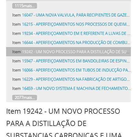
1115mais...
Item
16047 - UMA NOVA VALVULA, PARA RECIPIENTES DE GAZES, EM QUE A PEÇA OBTURADORA TEM UM MOVIMENTO DE TRANSLAÇÃO SOBRE A SUA SEDE
Item
16215 - APERFEIÇOAMENTOS NOS PROCESSOS DE QUEIMAR E UTILIZAR COMPLETAMENTE OS COMBUSTIVEIS LIQUIDOS OU LIQUEFEITOS
Item
19234 - APERFEIÇOAMENTO EM E REFERENTE A LUVAS DE FRICÇÃO CENTRIFUGA
Item
16644 - APERFEIÇOAMENTOS NA PRODUCÇÃO DE COMBUSTIVEIS OU QUE A ISSO DIZEM RESPEITO
Item
19242 - UM NOVO PROCESSO PARA A DISTILLAÇÃO DE SUBSTANCIAS CARBONICAS E UMA RETORTA PARA ESSE FIM
Item
15947 - APERFEIÇOAMENTOS EM BANDOLEIRAS DE ESPINGARDAS E SEMELHANTES
Item
16066 - APERFEIÇOAMENTOS EM TUBOS DE INDUCÇÃO PARA MOTORES DE COMBUSTÃO INTERNA RADIAES OU ROTATIVOS
Item
16229 - APERFEIÇOAMENTOS NA FABRICAÇÃO DE ARTIGOS PARA COZINHA
Item
16459 - UM NOVO SYSTEMA E MACHINA DE FECHAMENTO DE GARRAFAS E SEMELHANTES
2077mais...
Item 19242 - UM NOVO PROCESSO
PARA A DISTILLAÇÃO DE
SUBSTANCIAS CARBONICAS E UMA