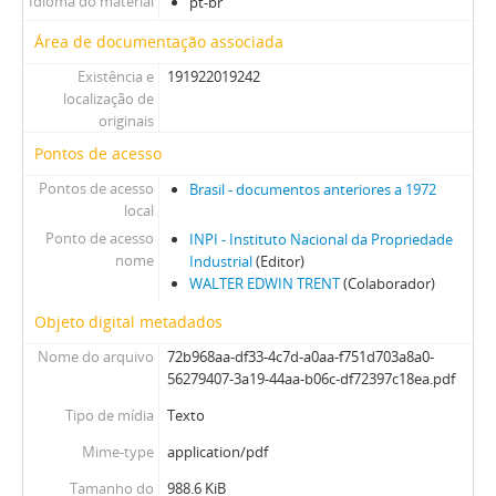
Idioma do material
pt-br
Área de documentação associada
Existência e
191922019242
localização de
originais
Pontos de acesso
Pontos de acesso
Brasil - documentos anteriores a 1972
local
Ponto de acesso
INPI - Instituto Nacional da Propriedade
nome
Industrial
(Editor)
WALTER EDWIN TRENT
(Colaborador)
Objeto digital metadados
Nome do arquivo
72b968aa-df33-4c7d-a0aa-f751d703a8a0-
56279407-3a19-44aa-b06c-df72397c18ea.pdf
Tipo de mídia
Texto
Mime-type
application/pdf
Tamanho do
988.6 KiB