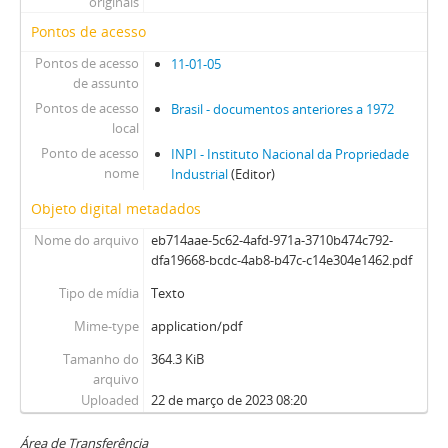
originais
Pontos de acesso
Pontos de acesso
11-01-05
de assunto
Pontos de acesso
Brasil - documentos anteriores a 1972
local
Ponto de acesso
INPI - Instituto Nacional da Propriedade
nome
Industrial
(Editor)
Objeto digital metadados
Nome do arquivo
eb714aae-5c62-4afd-971a-3710b474c792-
dfa19668-bcdc-4ab8-b47c-c14e304e1462.pdf
Tipo de mídia
Texto
Mime-type
application/pdf
Tamanho do
364.3 KiB
arquivo
Uploaded
22 de março de 2023 08:20
Área de Transferência