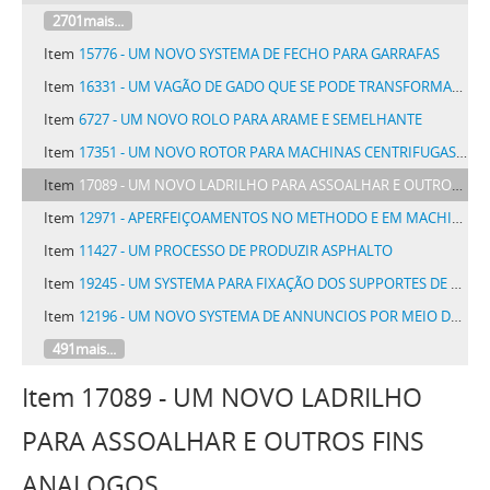
2701mais...
Item
15776 - UM NOVO SYSTEMA DE FECHO PARA GARRAFAS
Item
16331 - UM VAGÃO DE GADO QUE SE PODE TRANSFORMAR FACILMENTE EM UM VAGÃO DE CARGA
Item
6727 - UM NOVO ROLO PARA ARAME E SEMELHANTE
Item
17351 - UM NOVO ROTOR PARA MACHINAS CENTRIFUGAS TAES COMO TURBINAS HYDRAULICAS, TURBINAS A VAPOR OU GAZ E BOMBAS CENTRIFUGAS
Item
17089 - UM NOVO LADRILHO PARA ASSOALHAR E OUTROS FINS ANALOGOS
Item
12971 - APERFEIÇOAMENTOS NO METHODO E EM MACHINAS DE CAPSULAR GARRAFAS E SEMELHANTES
Item
11427 - UM PROCESSO DE PRODUZIR ASPHALTO
Item
19245 - UM SYSTEMA PARA FIXAÇÃO DOS SUPPORTES DE LAMPADAS ELECTRICAS DE INCANDESCENCIA
Item
12196 - UM NOVO SYSTEMA DE ANNUNCIOS POR MEIO DE GRAVAÇÃO EM ESPELHOS
491mais...
Item 17089 - UM NOVO LADRILHO
PARA ASSOALHAR E OUTROS FINS
ANALOGOS