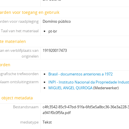
arden voor toegang en gebruik
rden voor raadpleging
Domínio público
Taal van het materiaal
pt-br
te materialen
an en verblifplaats van
191920017473
originelen
orden
grafische trefwoorden
Brasil - documentos anteriores a 1972
Naam ontsluitingsterm
INPI - Instituto Nacional da Propriedade Indust
MIGUEL ANGEL QUIROGA
(Mederwerker)
l object metadata
Bestandsnaam
c4fc3542-85c9-47bd-91fa-6fd5e5a8bc36-36e3a228-
a941f0c0f5fa.pdf
mediatype
Tekst