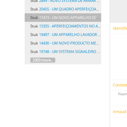
Stuk
2849 - NOVO SYSTEMA DE ARMAR CALÇADO
Stuk
20455 - UM QUADRO APERFEIÇOADO DE FUSIVEIS PARA SERVIÇO DOMESTICO
Stuk
17473 - UM NOVO APPARELHO ECONOMICO DE NAPHTA PARA MOTORES DO EXPLOSÃO
Stuk
15355 - APERFEIÇOAMENTOS NO APPARELHO IMPULSOR DA LANÇADEIRA DE TEARES
Identifi
Stuk
19497 - UM APPARELHO LAVADOR PARA CARVÃO MINERAL E PARA OUTROS PRODUCTOS
Stuk
14430 - UM NOVO PRODUCTO MEDICINAL DESTINADO AO TRATAMENTO E IMMUNISAÇÃO CONTRA A TURBERCULOSE DENOMINADO TOB
Stuk
19748 - UM SYSTEMA SIGNALEIRO APPLICADO A TELEGRAPHIA SEM FIO E A RADIO-TELEGRAPHIA
2303 more...
Contex
Naam
Inhoud