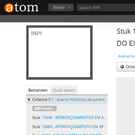
Blader
Stuk
INPI
DO E
Acervo Hi
Othe
Bestanden
Quick search
Collectie
0.1 - Acervo Histórico de patentes do INPI - Acervo Histórico de patentes do INPI
889 more...
Stuk
17648 - APERFEIÇOAMENTOS EM AMPLIFICADORES E DETECTORES THERMIONICOS
Stuk
12669 - APERFEIÇOAMENTO EM APPARELHOS DE IGNIÇÃO PARA MOTORES DE COMBUSTAO INTERNA