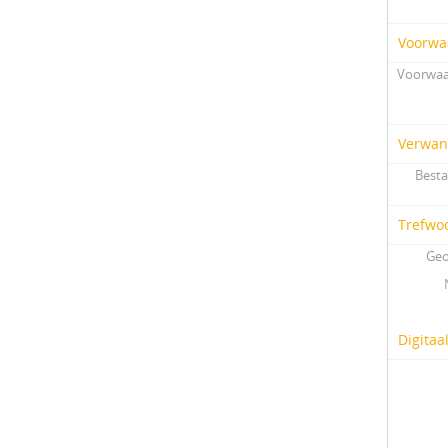
Voorwa
Voorwaa
Verwan
Besta
Trefwo
Geo
Digitaa