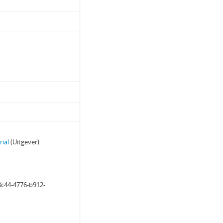
rial
(Uitgever)
3c44-4776-b912-