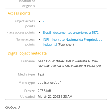
location of
originals
Access points
Subject access
-
points
Place access points
Brasil - documentos anteriores a 1972
Name access
INPI - Instituto Nacional da Propriedade
points
Industrial
(Publisher)
Digital object metadata
Filename
bea736b8-b7fd-4260-80d2-adc4fa376f9a-
84c82af1-8af2-4377-87a5-4e1fb7f3d74e.pdf
Media type
Text
Mime-type
application/pdf
Filesize
227.3 KiB
Uploaded
March 22, 2023 5:23 AM
Clipboard