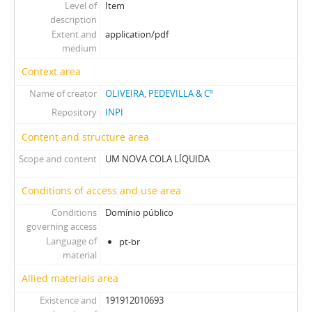
Level of
Item
description
Extent and
application/pdf
medium
Context area
Name of creator
OLIVEIRA, PEDEVILLA & Cº
Repository
INPI
Content and structure area
Scope and content
UM NOVA COLA LÍQUIDA
Conditions of access and use area
Conditions
Domínio público
governing access
Language of
pt-br
material
Allied materials area
Existence and
191912010693