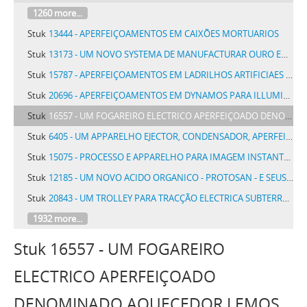
1260 more...
Stuk
13444 - APERFEIÇOAMENTOS EM CAIXÕES MORTUARIOS
Stuk
13173 - UM NOVO SYSTEMA DE MANUFACTURAR OURO EM FIO SEM SOLDA COM APPLICAÇÃO DE RETRATOS EMMOLDURADOS
Stuk
15787 - APERFEIÇOAMENTOS EM LADRILHOS ARTIFICIAES PARA PAVIMENTOS OU PAREDES
Stuk
20696 - APERFEIÇOAMENTOS EM DYNAMOS PARA ILLUMINAÇÃO DE TRENS E FINS SEMELHANTES
Stuk
16557 - UM FOGAREIRO ELECTRICO APERFEIÇOADO DENOMINADO AQUECEDOR LEMOS
Stuk
6405 - UM APPARELHO EJECTOR, CONDENSADOR, APERFEIÇOADO, OU APPARELHO SEMELHANTE DO GENERO DE BOMBAS E COMPRESSORES DE AR
Stuk
15075 - PROCESSO E APPARELHO PARA IMAGEM INSTANTANEA DE PELLES
Stuk
12185 - UM NOVO ACIDO ORGANICO - PROTOSAN - E SEUS SAES DESTINADOS A EMPREGO THERAPEUTICO NAS MOLESTIAS PARASITARIAS
Stuk
20843 - UM TROLLEY PARA TRACÇÃO ELECTRICA SUBTERRANEA
1932 more...
Stuk 16557 - UM FOGAREIRO
ELECTRICO APERFEIÇOADO
DENOMINADO AQUECEDOR LEMOS