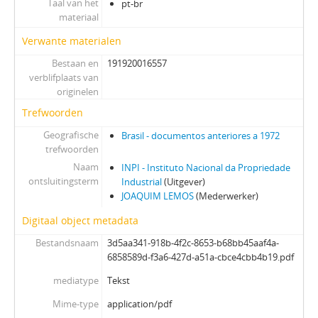
Taal van het
pt-br
materiaal
Verwante materialen
Bestaan en
191920016557
verblifplaats van
originelen
Trefwoorden
Geografische
Brasil - documentos anteriores a 1972
trefwoorden
Naam
INPI - Instituto Nacional da Propriedade
ontsluitingsterm
Industrial
(Uitgever)
JOAQUIM LEMOS
(Mederwerker)
Digitaal object metadata
Bestandsnaam
3d5aa341-918b-4f2c-8653-b68bb45aaf4a-
6858589d-f3a6-427d-a51a-cbce4cbb4b19.pdf
mediatype
Tekst
Mime-type
application/pdf