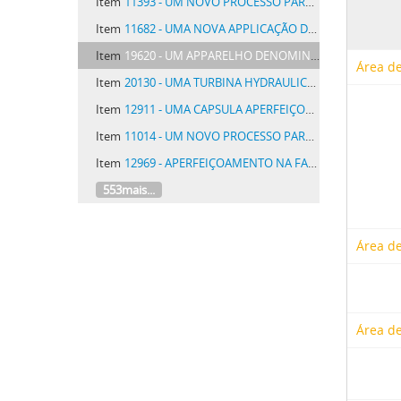
Item
11393 - UM NOVO PROCESSO PARA APAGAR FOGO
Item
11682 - UMA NOVA APPLICAÇÃO DE MACHINAS DISTRIBUIDORAS AUTOMATICAS PARA EXECUÇÃO DE UM SYSTEMA DE SEGURO INDIVIDUAL, DE TRANSPORTE MARITIMO, FLUVIAL E TERRESTRE, POR APOLICES
Item
19620 - UM APPARELHO DENOMINADO FOOT-BALL TABLE GAME OU JOGO DE FOOT-BALL DE MESA, PARA DIVERSÃO (BRINQUEDO)
Área de
Item
20130 - UMA TURBINA HYDRAULICA OU SIMILHANTE, COM APERFEIÇOAMENTOS EM SUAS PEÇAS PRINCIPAIS
Item
12911 - UMA CAPSULA APERFEIÇOADA PARA O AUTOMATICO FECHAMENTO DE GARRAFAS
Item
11014 - UM NOVO PROCESSO PARA A FABRICAÇÃO DE MATERIAS CORANTES AZO PARA TINGIR LÃ
Item
12969 - APERFEIÇOAMENTO NA FABRICAÇÃO DE HYDROCARBONOS LEVES SEMELHANTES
553mais...
Área de
Área de