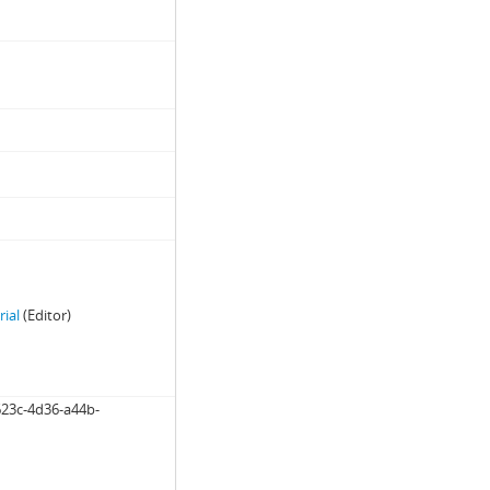
rial
(Editor)
623c-4d36-a44b-