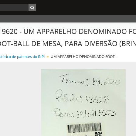
 19620 - UM APPARELHO DENOMINADO F
OOT-BALL DE MESA, PARA DIVERSÃO (BR
stórico de patentes do INPI
UM APPARELHO DENOMINADO FOOT-BALL TABLE GAME OU JOGO DE FOOT-BALL DE MESA, PARA DIVERSÃO (BRINQUEDO)