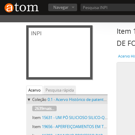
Navegar
Item
INPI
DE F
Acervo Hi
Acervo
Pesquisa rápida
Coleção
0.1 - Acervo Histórico de patentes do INPI - Acervo Histórico de patentes do INPI
2639mais...
Item
15631 - UM PÓ SILICIOSO SILICO-QUARTZOSO, PARA O FIM DE SER APPLICADO MESMO EM PÓ NA LIMPEZA DOS METAES E OUTROS OBJECTOS
Item
19656 - APERFEIÇOAMENTOS EM TUBOS DE DESCARGA ELECTRICA