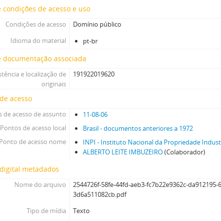
 condições de acesso e uso
Condições de acesso
Domínio público
Idioma do material
pt-br
e documentação associada
stência e localização de
191922019620
originais
 de acesso
 de acesso de assunto
11-08-06
Pontos de acesso local
Brasil - documentos anteriores a 1972
Ponto de acesso nome
INPI - Instituto Nacional da Propriedade Indust
ALBERTO LEITE IMBUZEIRO
(Colaborador)
digital metadados
Nome do arquivo
2544726f-58fe-44fd-aeb3-fc7b22e9362c-da912195-
3d6a511082cb.pdf
Tipo de mídia
Texto