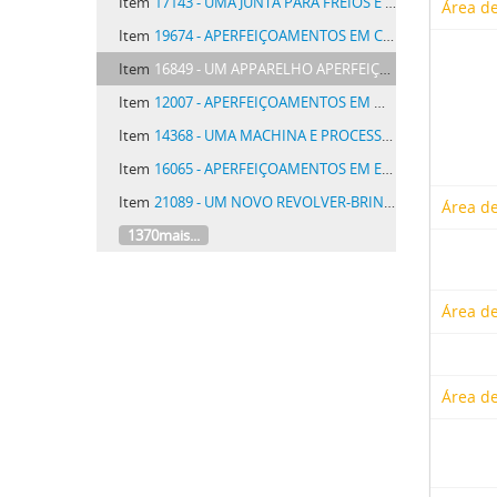
Item
17143 - UMA JUNTA PARA FREIOS E RECUPERADORES DE BOCCAS DE FOGO E OUTRAS APPLICAÇÕES
Área de
Item
19674 - APERFEIÇOAMENTOS EM CAPSULAS PARA A OBTURAÇÃO DE GARRAFAS
Item
16849 - UM APPARELHO APERFEIÇOADO PARA A PURIFICAÇÃO DE GAZES
Item
12007 - APERFEIÇOAMENTOS EM MACHINAS DE VARRER RUAS
Item
14368 - UMA MACHINA E PROCESSO PARA FABRICAR ARTIGOS DE VIDRO COMPRIMIDOS E SOPRADOS, TAES COMO JARROS E OUTROS RECIPIENTES
Item
16065 - APERFEIÇOAMENTOS EM ESPINGARDAS E METRALHADORAS
Item
21089 - UM NOVO REVOLVER-BRINQUEDO SEM PROJECTIL E MUNIÇÃO
Área de
1370mais...
Área de
Área de