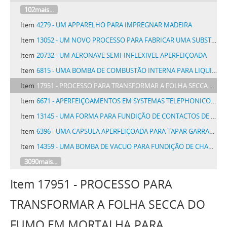
102mais...
Item
4279 - UM APPARELHO PARA IMPREGNAR MADEIRA
Item
13052 - UM NOVO PROCESSO PARA FABRICAR UMA SUBSTANCIA CAPAZ DE COAGULAR LIQUIDO
Item
20732 - UM AERONAVE SEMI-INFLEXIVEL APERFEIÇOADA
Item
6815 - UMA BOMBA DE COMBUSTÃO INTERNA PARA LIQUIDOS
Item
17951 - PROCESSO PARA TRANSFORMAR A FOLHA SECCA DO FUMO EM MORTALHA PARA CIGARROS E CAPA PARA CHARUTOS
Item
6671 - APERFEIÇOAMENTOS EM SYSTEMAS TELEPHONICOS DE LINHAS AGRUPADAS
Item
13145 - UMA FORMA PARA FUNDIÇÃO DE CONTACTOS DE ALUMINIO
Item
6396 - UMA CAPSULA APERFEIÇOADA PARA TAPAR GARRAFAS E OUTROS VASILHAMES
Item
14359 - UMA BOMBA DE VACUO PARA FUNDIÇÃO DE CHAPAS, COROAS, PONTES E INCRUSTAÇÕES DENTARIAS DE QUALQUER ESPECIE DE METAL
3090mais...
Item 17951 - PROCESSO PARA
TRANSFORMAR A FOLHA SECCA DO
FUMO EM MORTALHA PARA