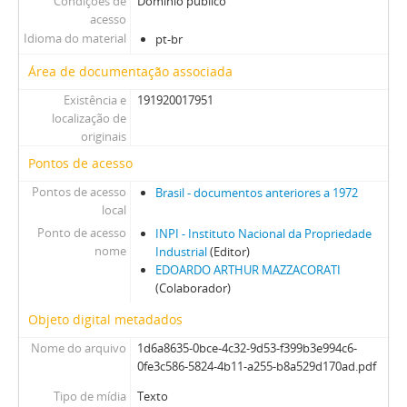
Condições de
Domínio público
acesso
Idioma do material
pt-br
Área de documentação associada
Existência e
191920017951
localização de
originais
Pontos de acesso
Pontos de acesso
Brasil - documentos anteriores a 1972
local
Ponto de acesso
INPI - Instituto Nacional da Propriedade
nome
Industrial
(Editor)
EDOARDO ARTHUR MAZZACORATI
(Colaborador)
Objeto digital metadados
Nome do arquivo
1d6a8635-0bce-4c32-9d53-f399b3e994c6-
0fe3c586-5824-4b11-a255-b8a529d170ad.pdf
Tipo de mídia
Texto