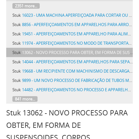
2351 more...
Stuk
16023 - UMA MACHINA APERFEIÇOADA PARA CORTAR OU DIVIDIR EM SECÇÕES UMA BARRA OU TUBO DE VIDRO OU DE OUTRAS SUBSTANCIAS ANALOGAS, EM FUSÃO
Stuk
8856 - APERFEIÇOAMENTOS EM APPARELHOS PARA ARROLHAR OU FECHAR GARRAFAS E RECIPIENTES SEMELHANTES
Stuk
19451 - APERFEIÇOAMENTOS EM APPARELHO PARA ALIMENTAR VIDRO EM FUSÃO DE UM FORNO, TANQUE, RESERVATORIO OU OUTRO RECIPIENTE DE VIDRO
Stuk
11974 - APERFEIÇOAMENTOS NO MODO DE TRANSPORTAR MOBILIAS, ALFAIAS DOMESTICAS, ROUPA E OUTROS OBJECTOS EM ANDORINHAS OU CARROS DE QUALQUER ESPECIE
Stuk
13062 - NOVO PROCESSO PARA OBTER, EM FORMA DE SUSPENSOIDES, CORPOS ANORGANICOS CHLORADOS, POR INTERMEDIO DE CORRENTE ELECTRICA ALTERNATIVA, PARA FINS TECHNICOS E MEDICINAES
Stuk
14044 - APERFEIÇOAMENTOS EM APPARELHOS PARA SEPARAR SUBSTANCIAS DE DIFERENTES PESOS ESPECIFICOS COMO CARVAO FINO, MINERIOS E SEMELHANTES
Stuk
19668 - UM RECIPIENTE COM MACHINISMO DE DESCARGA, PARA ASSUCAR OU OUTRO PRODUCTO SECCO FLUENTE
Stuk
9899 - UM NOVO PROCESSO DE FABRICAÇÃO DE TUBOS METALICOS A FRIO
Stuk
14482 - APERFEIÇOAMENTOS NO PROCESSO E APPARELHOS DE CARBURAÇÃO PARA MACHINAS DE COMBUSTAO INTERNA
841 more...
Stuk 13062 - NOVO PROCESSO PARA
OBTER, EM FORMA DE
SUSPENSOIDES, CORPOS