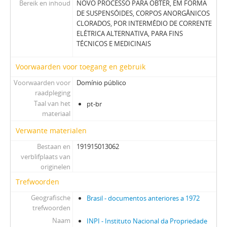
Bereik en inhoud
NOVO PROCESSO PARA OBTER, EM FORMA
DE SUSPENSÓIDES, CORPOS ANORGÂNICOS
CLORADOS, POR INTERMÉDIO DE CORRENTE
ELÉTRICA ALTERNATIVA, PARA FINS
TÉCNICOS E MEDICINAIS
Voorwaarden voor toegang en gebruik
Voorwaarden voor
Domínio público
raadpleging
Taal van het
pt-br
materiaal
Verwante materialen
Bestaan en
191915013062
verblifplaats van
originelen
Trefwoorden
Geografische
Brasil - documentos anteriores a 1972
trefwoorden
Naam
INPI - Instituto Nacional da Propriedade