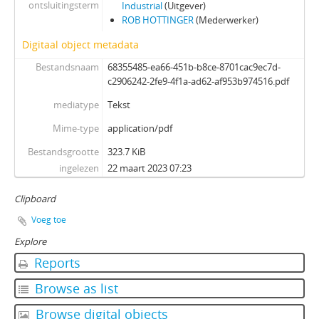
ontsluitingsterm
Industrial
(Uitgever)
ROB HOTTINGER
(Mederwerker)
Digitaal object metadata
Bestandsnaam
68355485-ea66-451b-b8ce-8701cac9ec7d-
c2906242-2fe9-4f1a-ad62-af953b974516.pdf
mediatype
Tekst
Mime-type
application/pdf
Bestandsgrootte
323.7 KiB
ingelezen
22 maart 2023 07:23
Clipboard
Voeg toe
Explore
Reports
Browse as list
Browse digital objects