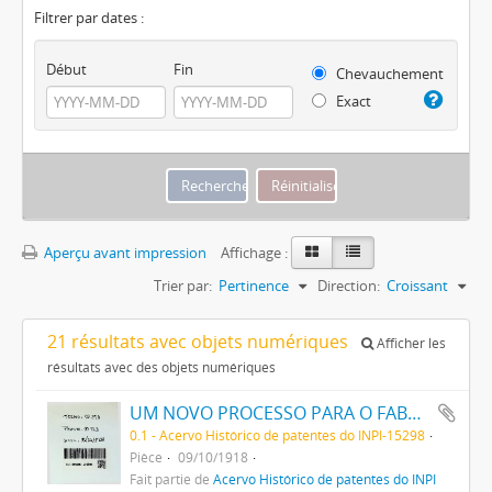
Filtrer par dates :
Début
Fin
Chevauchement
Exact
Aperçu avant impression
Affichage :
Trier par:
Pertinence
Direction:
Croissant
21 résultats avec objets numériques
Afficher les
résultats avec des objets numériques
UM NOVO PROCESSO PARA O FABRICO DE MATERIAS CORANTES AZUES E NEGRAS DIRECTAS PARA O ALGODÃO COM TONS VARIAVEIS
0.1 - Acervo Histórico de patentes do INPI-15298
Pièce
09/10/1918
Fait partie de
Acervo Histórico de patentes do INPI