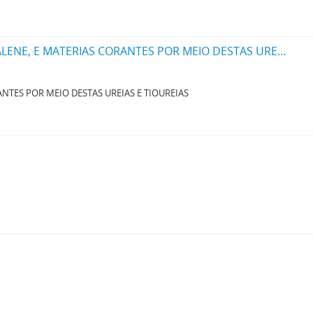
UM PROCESSO PARA PRODUZIR NOVAS UREIAS OU THIOUREIAS DA SERIE NAPHTALENE, E MATERIAS CORANTES POR MEIO DESTAS UREIAS E THIOUREIAS
NTES POR MEIO DESTAS UREIAS E TIOUREIAS