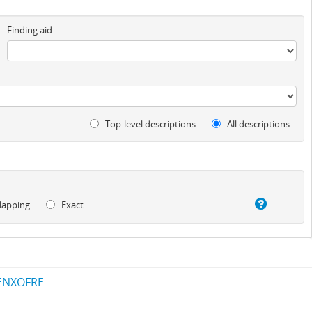
Finding aid
Top-level descriptions
All descriptions
lapping
Exact
ENXOFRE