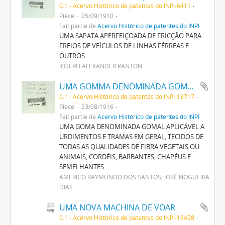
0.1 - Acervo Histórico de patentes do INPI-6411
Pièce
05/09/1910
Fait partie de
Acervo Histórico de patentes do INPI
UMA SAPATA APERFEIÇOADA DE FRICÇÃO PARA
FREIOS DE VEÍCULOS DE LINHAS FÉRREAS E
OUTROS
JOSEPH ALEXANDER PANTON
UMA GOMMA DENOMINADA GOMMAL APPLICAVEL A URDIMENTOS E TRAMAS EM GERAL, TECIDOS DE TODAS AS QUALIDADES DE FIBRA VEGETAES OU ANIMAES, CORDEIS, BARBANTES CHAPÉOS E SEMELHANTES
0.1 - Acervo Histórico de patentes do INPI-13717
Pièce
23/08/1916
Fait partie de
Acervo Histórico de patentes do INPI
UMA GOMA DENOMINADA GOMAL APLICÁVEL A
URDIMENTOS E TRAMAS EM GERAL, TECIDOS DE
TODAS AS QUALIDADES DE FIBRA VEGETAIS OU
ANIMAIS, CORDÉIS, BARBANTES, CHAPÉUS E
SEMELHANTES
AMERICO RAYMUNDO DOS SANTOS; JOSÉ NOGUEIRA
DIAS
UMA NOVA MACHINA DE VOAR
0.1 - Acervo Histórico de patentes do INPI-13458