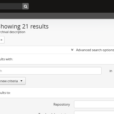
Showing 21 results
chival description
Advanced search option
ults with:
in
new criteria
ults to:
Repository