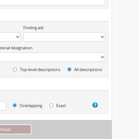
Finding aid
terial designation
Top-level descriptions
All descriptions
Overlapping
Exact