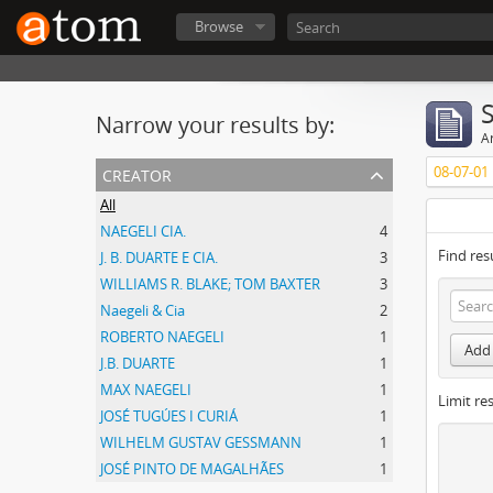
Browse
Narrow your results by:
Ar
creator
08-07-01
All
NAEGELI CIA.
4
Find res
J. B. DUARTE E CIA.
3
WILLIAMS R. BLAKE; TOM BAXTER
3
Naegeli & Cia
2
ROBERTO NAEGELI
1
Add 
J.B. DUARTE
1
MAX NAEGELI
1
Limit res
JOSÉ TUGÚES I CURIÁ
1
WILHELM GUSTAV GESSMANN
1
JOSÉ PINTO DE MAGALHÃES
1