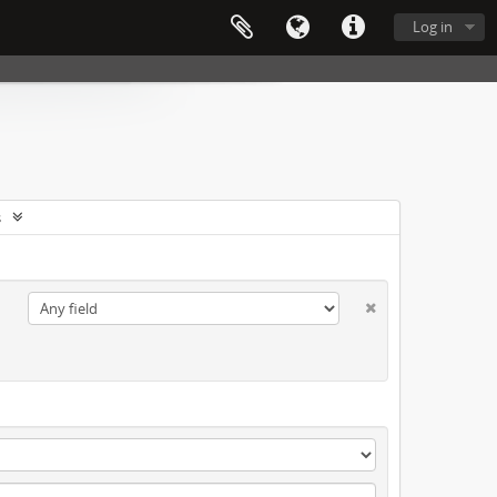
Log in
s