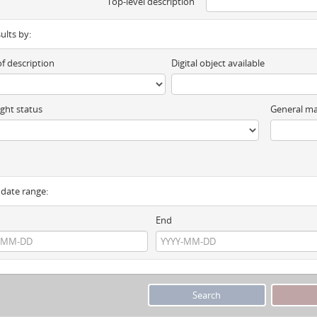
Top-level description
sults by:
of description
Digital object available
ght status
General ma
y date range:
End