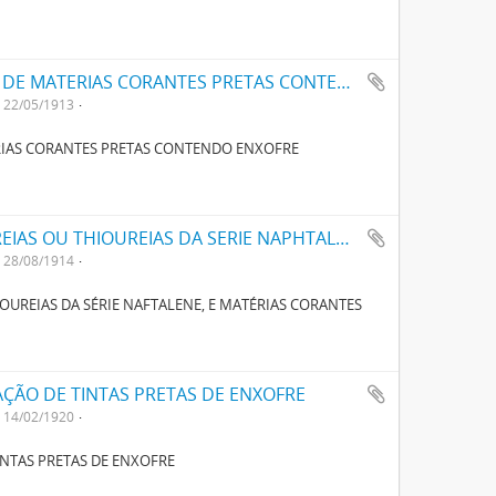
UM NOVO PROCESSO PARA A FABRICAÇÃO DE MATERIAS CORANTES PRETAS CONTENDO ENXOFRE
22/05/1913
RIAS CORANTES PRETAS CONTENDO ENXOFRE
UM PROCESSO PARA PRODUZIR NOVAS UREIAS OU THIOUREIAS DA SERIE NAPHTALENE, E MATERIAS CORANTES POR MEIO DESTAS UREIAS E THIOUREIAS
28/08/1914
OUREIAS DA SÉRIE NAFTALENE, E MATÉRIAS CORANTES
ÇÃO DE TINTAS PRETAS DE ENXOFRE
14/02/1920
NTAS PRETAS DE ENXOFRE