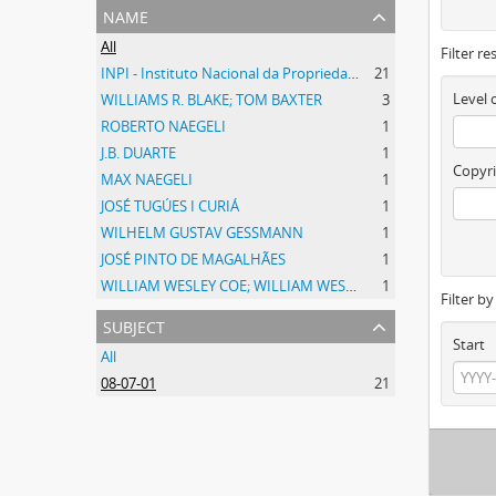
name
All
Filter re
INPI - Instituto Nacional da Propriedade Industrial
21
Level 
WILLIAMS R. BLAKE; TOM BAXTER
3
ROBERTO NAEGELI
1
J.B. DUARTE
1
Copyri
MAX NAEGELI
1
JOSÉ TUGÚES I CURIÁ
1
WILHELM GUSTAV GESSMANN
1
JOSÉ PINTO DE MAGALHÃES
1
WILLIAM WESLEY COE; WILLIAM WESLEY COE JUNIOR
1
Filter b
subject
Start
All
08-07-01
21