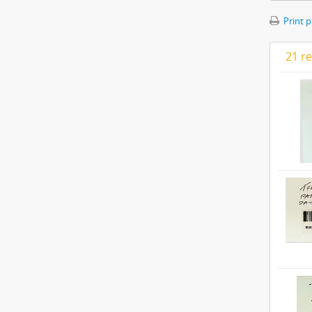
Print 
21 re