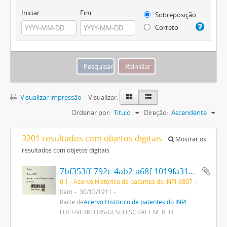
Iniciar
Fim
Sobreposição
Correto
Visualizar impressão
Visualizar:
Ordenar por:
Título
Direção:
Ascendente
3201 resultados com objetos digitais
Mostrar os
resultados com objetos digitais
7bf353ff-792c-4ab2-a68f-1019fa31cacb.pdf
0.1 - Acervo Histórico de patentes do INPI-6807
Item
30/10/1911
Parte de
Acervo Histórico de patentes do INPI
LUFT-VERKEHRS-GESELLSCHAFT M. B. H.