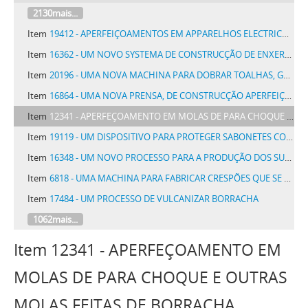
2130mais...
Item
19412 - APERFEIÇOAMENTOS EM APPARELHOS ELECTRICOS DE IGNIÇÃO
Item
16362 - UM NOVO SYSTEMA DE CONSTRUCÇÃO DE ENXERGÃO DE ARAME PARA CAMAS
Item
20196 - UMA NOVA MACHINA PARA DOBRAR TOALHAS, GUARDANAPOS E OUTROS PANNOS LISOS, DENOMINADA DOBRADOURA 7 DE SETEMBRO
Item
16864 - UMA NOVA PRENSA, DE CONSTRUCÇÃO APERFEIÇOADA
Item
12341 - APERFEÇOAMENTO EM MOLAS DE PARA CHOQUE E OUTRAS MOLAS FEITAS DE BORRACHA
Item
19119 - UM DISPOSITIVO PARA PROTEGER SABONETES CONTRA A HUMIDADE
Item
16348 - UM NOVO PROCESSO PARA A PRODUÇÃO DOS SULFO-DERIVADOS DO ACIDO SEBACINICO E ACIDO RICINOLICO EM FORMA SOLIDA E NEUTRA, LIGANDO TODO O METHYLEXYLCARBINOL QUE DAHI SE DESENVOLVE, DENOMINADO SEBACOL
Item
6818 - UMA MACHINA PARA FABRICAR CRESPÕES QUE SE USAM NO PENTEADO DAS SENHORAS
Item
17484 - UM PROCESSO DE VULCANIZAR BORRACHA
1062mais...
Item 12341 - APERFEÇOAMENTO EM
MOLAS DE PARA CHOQUE E OUTRAS
MOLAS FEITAS DE BORRACHA