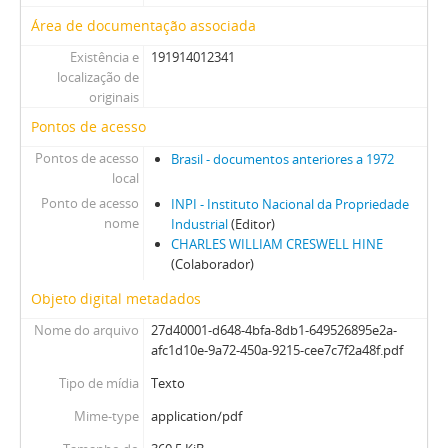
Área de documentação associada
Existência e
191914012341
localização de
originais
Pontos de acesso
Pontos de acesso
Brasil - documentos anteriores a 1972
local
Ponto de acesso
INPI - Instituto Nacional da Propriedade
nome
Industrial
(Editor)
CHARLES WILLIAM CRESWELL HINE
(Colaborador)
Objeto digital metadados
Nome do arquivo
27d40001-d648-4bfa-8db1-649526895e2a-
afc1d10e-9a72-450a-9215-cee7c7f2a48f.pdf
Tipo de mídia
Texto
Mime-type
application/pdf