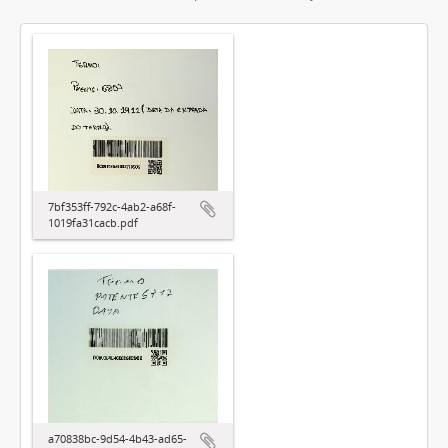
7bf353ff-792c-4ab2-a68f-
1019fa31cacb.pdf
a70838bc-9d54-4b43-ad65-