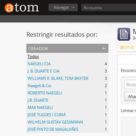
Navegar
Restringir resultados por:
De
creador
08-07-01
Todos
NAEGELI CIA.
4
Encontra
J. B. DUARTE E CIA.
3
WILLIAMS R. BLAKE; TOM BAXTER
3
Naegeli & Cia
2
ROBERTO NAEGELI
1
Añad
J.B. DUARTE
1
MAX NAEGELI
1
Limitar 
JOSÉ TUGÚES I CURIÁ
1
WILHELM GUSTAV GESSMANN
1
JOSÉ PINTO DE MAGALHÃES
1