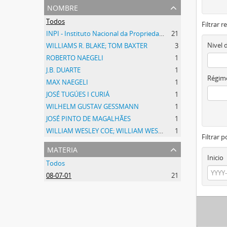
nombre
Todos
Filtrar r
INPI - Instituto Nacional da Propriedade Industrial
21
Nivel 
WILLIAMS R. BLAKE; TOM BAXTER
3
ROBERTO NAEGELI
1
J.B. DUARTE
1
Régime
MAX NAEGELI
1
JOSÉ TUGÚES I CURIÁ
1
WILHELM GUSTAV GESSMANN
1
JOSÉ PINTO DE MAGALHÃES
1
WILLIAM WESLEY COE; WILLIAM WESLEY COE JUNIOR
1
Filtrar 
materia
Inicio
Todos
08-07-01
21