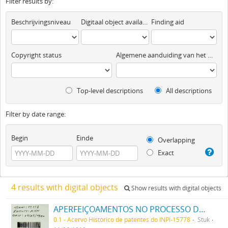
Filter results by:
Beschrijvingsniveau
Digitaal object available
Finding aid
Copyright status
Algemene aanduiding van het materiaal
Top-level descriptions
All descriptions
Filter by date range:
Begin
Einde
Overlapping
Exact
4 results with digital objects
Show results with digital objects
APERFEIÇOAMENTOS NO PROCESSO DE FABRICAR ARTIGOS DE CANNA TRANÇADA
0.1 - Acervo Histórico de patentes do INPI-15778
Stuk