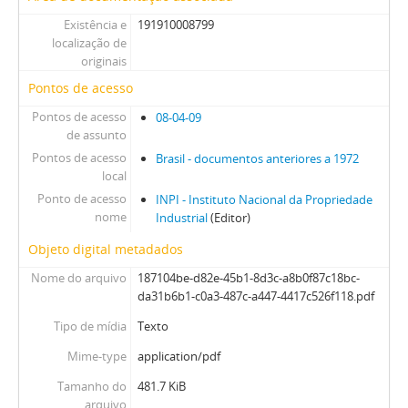
Existência e
191910008799
localização de
originais
Pontos de acesso
Pontos de acesso
08-04-09
de assunto
Pontos de acesso
Brasil - documentos anteriores a 1972
local
Ponto de acesso
INPI - Instituto Nacional da Propriedade
nome
Industrial
(Editor)
Objeto digital metadados
Nome do arquivo
187104be-d82e-45b1-8d3c-a8b0f87c18bc-
da31b6b1-c0a3-487c-a447-4417c526f118.pdf
Tipo de mídia
Texto
Mime-type
application/pdf
Tamanho do
481.7 KiB
arquivo