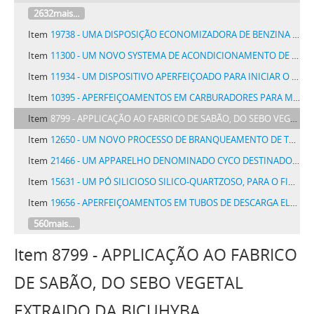
2632mais...
Item
19738 - UMA DISPOSIÇÃO ECONOMIZADORA DE BENZINA E DE LIMPESA DOS MOTORES DE EXPLOSÃO
Item
11300 - UM NOVO SYSTEMA DE ACONDICIONAMENTO DE SAL, DENOMINADO SUPER SAL TOURO
Item
11934 - UM DISPOSITIVO APERFEIÇOADO PARA INICIAR O MOVIMENTO DE MOTORES OU MACHINAS DE COMBUSTÃO INTERNA
Item
10395 - APERFEIÇOAMENTOS EM CARBURADORES PARA MACHINAS DE COMBUSTÃO INTERNA
Item
8799 - APPLICAÇÃO AO FABRICO DE SABÃO, DO SEBO VEGETAL EXTRAIDO DA BICUHYBA
Item
12650 - UM NOVO PROCESSO DE BRANQUEAMENTO DE TRANÇAS DE PALHA
Item
21466 - UM APPARELHO DENOMINADO CYCO DESTINADO A FACILITAR O COMMANDO DOS AUTOMOVEIS TYPO FORD OU SEMELHANTES
Item
15631 - UM PÓ SILICIOSO SILICO-QUARTZOSO, PARA O FIM DE SER APPLICADO MESMO EM PÓ NA LIMPEZA DOS METAES E OUTROS OBJECTOS
Item
19656 - APERFEIÇOAMENTOS EM TUBOS DE DESCARGA ELECTRICA
560mais...
Item 8799 - APPLICAÇÃO AO FABRICO
DE SABÃO, DO SEBO VEGETAL
EXTRAIDO DA BICUHYBA