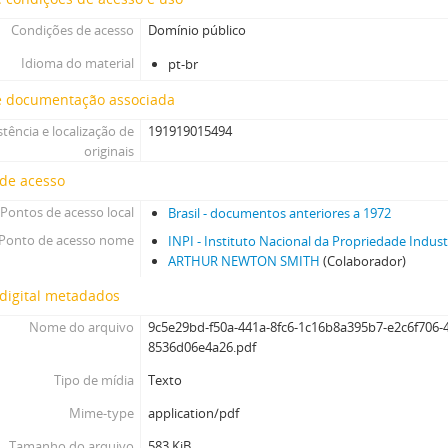
Condições de acesso
Domínio público
Idioma do material
pt-br
e documentação associada
stência e localização de
191919015494
originais
 de acesso
Pontos de acesso local
Brasil - documentos anteriores a 1972
Ponto de acesso nome
INPI - Instituto Nacional da Propriedade Indust
ARTHUR NEWTON SMITH
(Colaborador)
digital metadados
Nome do arquivo
9c5e29bd-f50a-441a-8fc6-1c16b8a395b7-e2c6f706-
8536d06e4a26.pdf
Tipo de mídia
Texto
Mime-type
application/pdf
Tamanho do arquivo
583 KiB