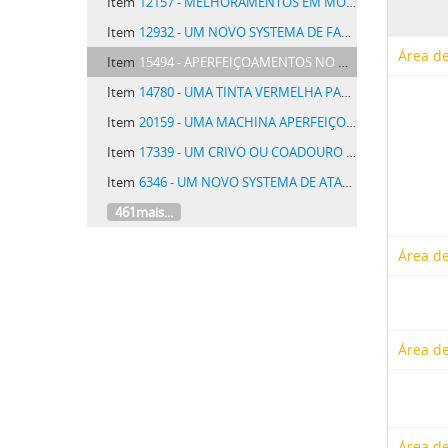
Item
12157 - MELHORAMENTOS EM MOTORES HYDRAULICOS
Item
12932 - UM NOVO SYSTEMA DE FABRICAR ARGOLAS INTERRIÇAS DE METAL
Área de
Item
15494 - APERFEIÇOAMENTOS NO MACHINISMO IMPULSOR DA LANÇADEIRA DE TEARES
Item
14780 - UMA TINTA VERMELHA PARA ESTAMPARIA
Item
20159 - UMA MACHINA APERFEIÇOADA PARA APLICAR CAVILHAS DE FIXAÇÃO
Item
17339 - UM CRIVO OU COADOURO APERFEIÇOADO PARA RESERVATORIOS DE OLEO E GAZ
Item
6346 - UM NOVO SYSTEMA DE ATACAR CALÇADO E VESTES
461mais...
Área de
Área de
Área de