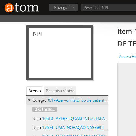
Navegar
Item
INPI
DE T
Acervo Hi
Acervo
Pesquisa rápida
Coleção
0.1 - Acervo Histórico de patentes do INPI - Acervo Histórico de patentes do INPI
2731mais...
Item
10610 - APERFEIÇOAMENTOS EM APPARELHOS LUBRIFICADORES
Item
17604 - UMA INOVAÇÃO NAS GRELHAS DE COZER IGUARIAS