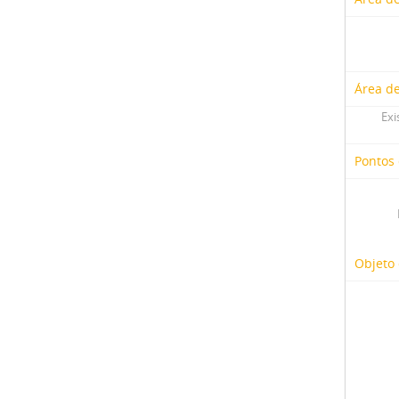
Área d
Exi
Pontos
Objeto 