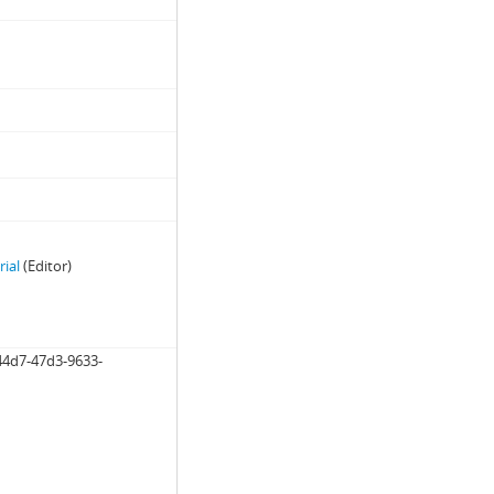
rial
(Editor)
44d7-47d3-9633-