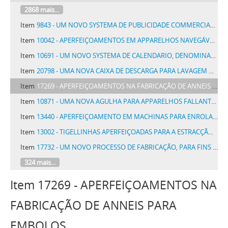
2868 mais...
Item
9843 - UM NOVO SYSTEMA DE PUBLICIDADE COMMERCIAL E INDUSTRIAL, POR MEIO POSTAL, INTITULADO POSTAL-FITA
Item
10042 - APERFEIÇOAMENTOS EM APPARELHOS NAVEGÁVEIS PARA QUEBRAR OU CORTAR UMA ROCHA
Item
10691 - UM NOVO SYSTEMA DE CALENDARIO, DENOMINADO CALENDARIO GIRATORIO
Item
20798 - UMA NOVA CAIXA DE DESCARGA PARA LAVAGEM DE LATRINAS
Item
17269 - APERFEIÇOAMENTOS NA FABRICAÇÃO DE ANNEIS PARA EMBOLOS
Item
10871 - UMA NOVA AGULHA PARA APPARELHOS FALLANTES TENDO DUAS PONTAS UTEIS
Item
13440 - APERFEIÇOAMENTO EM MACHINAS PARA ENROLAR E MEDIR SIMULTANEAMENTE TECIDOS EM GERAL
Item
13002 - TIGELLINHAS APERFEIÇOADAS PARA A ESTRACÇÃO DA BORRACHA
Item
17732 - UM NOVO PROCESSO DE FABRICAÇÃO, PARA FINS INDUSTRIAES DE TIJOLOS COMBUSTIVEIS DE CARVÃO DE MADEIRA OU DE OUTRO QUALQUER COMBUSTIVEL
324 mais...
Item 17269 - APERFEIÇOAMENTOS NA
FABRICAÇÃO DE ANNEIS PARA
EMBOLOS