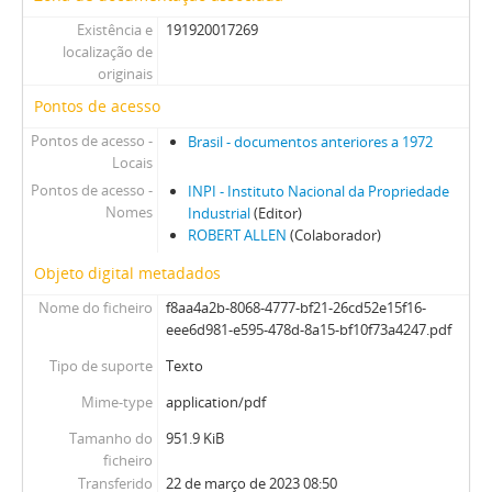
Existência e
191920017269
localização de
originais
Pontos de acesso
Pontos de acesso -
Brasil - documentos anteriores a 1972
Locais
Pontos de acesso -
INPI - Instituto Nacional da Propriedade
Nomes
Industrial
(Editor)
ROBERT ALLEN
(Colaborador)
Objeto digital metadados
Nome do ficheiro
f8aa4a2b-8068-4777-bf21-26cd52e15f16-
eee6d981-e595-478d-8a15-bf10f73a4247.pdf
Tipo de suporte
Texto
Mime-type
application/pdf
Tamanho do
951.9 KiB
ficheiro
Transferido
22 de março de 2023 08:50