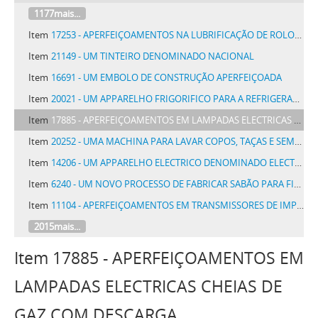
1177mais...
Item
17253 - APERFEIÇOAMENTOS NA LUBRIFICAÇÃO DE ROLOS, PARA MANCAES
Item
21149 - UM TINTEIRO DENOMINADO NACIONAL
Item
16691 - UM EMBOLO DE CONSTRUÇÃO APERFEIÇOADA
Item
20021 - UM APPARELHO FRIGORIFICO PARA A REFRIGERAÇÃO DE AGUA OU AR
Item
17885 - APERFEIÇOAMENTOS EM LAMPADAS ELECTRICAS CHEIAS DE GAZ COM DESCARGA INCANDESCENTE
Item
20252 - UMA MACHINA PARA LAVAR COPOS, TAÇAS E SEMELHANTES, POR MEIO DA FORÇA CENTRIFUGA AUTOMATICA
Item
14206 - UM APPARELHO ELECTRICO DENOMINADO ELECTRO BALL DESTINADO A EXERCICIOS PHYSICOS
Item
6240 - UM NOVO PROCESSO DE FABRICAR SABÃO PARA FINS INDUSTRIAIS
Item
11104 - APERFEIÇOAMENTOS EM TRANSMISSORES DE IMPULSOS PARA SYSTEMAS TELEPHONICOS AUTOMATICOS
2015mais...
Item 17885 - APERFEIÇOAMENTOS EM
LAMPADAS ELECTRICAS CHEIAS DE
GAZ COM DESCARGA