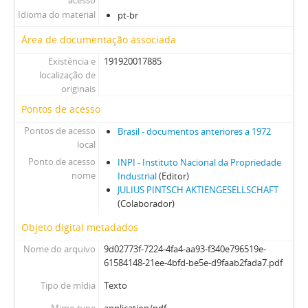
acesso
Idioma do material
pt-br
Área de documentação associada
Existência e
191920017885
localização de
originais
Pontos de acesso
Pontos de acesso
Brasil - documentos anteriores a 1972
local
Ponto de acesso
INPI - Instituto Nacional da Propriedade
nome
Industrial
(Editor)
JULIUS PINTSCH AKTIENGESELLSCHAFT
(Colaborador)
Objeto digital metadados
Nome do arquivo
9d02773f-7224-4fa4-aa93-f340e796519e-
61584148-21ee-4bfd-be5e-d9faab2fada7.pdf
Tipo de mídia
Texto