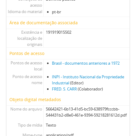
acesso
Idioma do material
pt-br
Área de documentação associada
Existência e
191919015502
localização de
originais
Pontos de acesso
Pontos de acesso
Brasil - documentos anteriores a 1972
local
Ponto de acesso
INPI - Instituto Nacional da Propriedade
nome
Industrial
(Editor)
FRED. S. CARR
(Colaborador)
Objeto digital metadados
Nome do arquivo
56642421-6b13-41d5-bc59-638979fcccbb-
544431b2-d8e0-461e-9394-59218281612d.pdf
Tipo de mídia
Texto
Mime-type
application/pdf