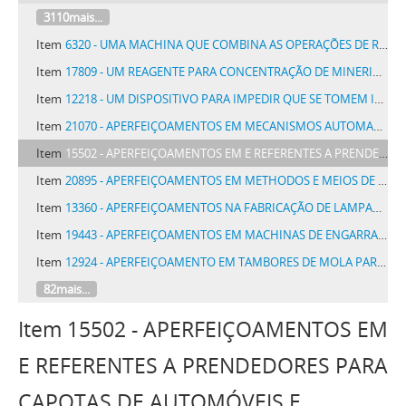
3110mais...
Item
6320 - UMA MACHINA QUE COMBINA AS OPERAÇÕES DE REUNIR E AJUSTAR AS PARTES DO CALÇADO E DE MONTAR EM FÔRMA O ASSENTO DO SALTO
Item
17809 - UM REAGENTE PARA CONCENTRAÇÃO DE MINERIOS POR FLUCTUAÇÃO E METHODO E PROCESSO DE USAR O MESMO
Item
12218 - UM DISPOSITIVO PARA IMPEDIR QUE SE TOMEM INADVERTIDAMENTE PILLULAS OU PASTILHAS VENENOSAS
Item
21070 - APERFEIÇOAMENTOS EM MECANISMOS AUTOMATICOS, RENOVADORES DA TRAMA EM TEARES
Item
15502 - APERFEIÇOAMENTOS EM E REFERENTES A PRENDEDORES PARA CAPOTAS DE AUTOMÓVEIS E SEMELHANTES
Item
20895 - APERFEIÇOAMENTOS EM METHODOS E MEIOS DE SUPPRIR ENERGIA
Item
13360 - APERFEIÇOAMENTOS NA FABRICAÇÃO DE LAMPADAS INCANDESCENTES
Item
19443 - APERFEIÇOAMENTOS EM MACHINAS DE ENGARRAFAR
Item
12924 - APERFEIÇOAMENTO EM TAMBORES DE MOLA PARA MOTORES DE MACHINAS FALANTES OU SEMELHANTES
82mais...
Item 15502 - APERFEIÇOAMENTOS EM
E REFERENTES A PRENDEDORES PARA
CAPOTAS DE AUTOMÓVEIS E