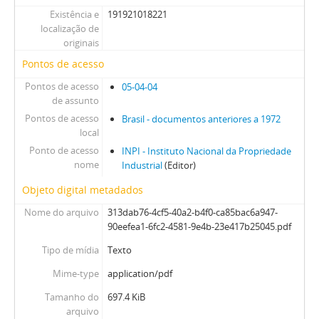
Existência e
191921018221
localização de
originais
Pontos de acesso
Pontos de acesso
05-04-04
de assunto
Pontos de acesso
Brasil - documentos anteriores a 1972
local
Ponto de acesso
INPI - Instituto Nacional da Propriedade
nome
Industrial
(Editor)
Objeto digital metadados
Nome do arquivo
313dab76-4cf5-40a2-b4f0-ca85bac6a947-
90eefea1-6fc2-4581-9e4b-23e417b25045.pdf
Tipo de mídia
Texto
Mime-type
application/pdf
Tamanho do
697.4 KiB
arquivo