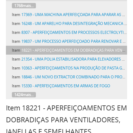
1768mais...
Item
17369 - UMA MACHINA APERFEIÇOADA PARA APARAR AS BORDAS DE UMA PEÇA DE TECIDO
Item
16248 - UM APARELHO PARA DESINTEGRAÇÃO MECANICA DE GORDURAS CONTIDAS EM AGUAS DE COZINHA E OUTRAS
Item
8307 - APERFEIÇOAMENTOS EM PROCESSOS ELECTROLYTICOS PARA A OBTENÇÃO DE METAES E OXYDOS METALLICOS
Item
19837 - UM PROCESSO APERFEIÇOADO PARA RENOVAR E TRANSFORMAR LAMPADAS ELETRICAS DE INCANDESCENCIA
Item
18221 - APERFEIÇOAMENTOS EM DOBRADIÇAS PARA VENTILADORES, JANELLAS E SEMELHANTES
Item
21354 - UMA POLIA ESTABILISADORA PARA ELEVADORES DE ALCATRUZES OU SEMELHANTES
Item
10363 - APERFEIÇOAMENTOS NA PRODUÇÃO DE PASTA GROSSA, OU DE MASSA, PARA A FABRICAÇÃO DE PAPEL, OU NA PRODUÇÃO DO PROPRIO PAPEL, OU QUE A ISSO DISEM RESPEITO
Item
18846 - UM NOVO EXTRACTOR COMBINADO PARA O PROCESSO SIMULTANEO DE EXTRAHIR, FILTRAR, DECORAR E PURIFICAR AS CHOLESTERINAS, CONHECIDAS TAMBEM PELO NOME DE LANOLINA, E OUTROS PRODUCTOS CONTIDOS EM ACIDOS GRAXOS
Item
15330 - APERFEIÇOAMENTOS EM ARMAS DE FOGO
1424mais...
Item 18221 - APERFEIÇOAMENTOS EM
DOBRADIÇAS PARA VENTILADORES,
JANELLAS E SEMELHANTES