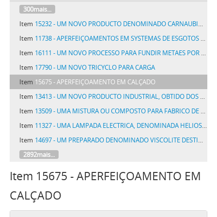
300mais...
Item
15232 - UM NOVO PRODUCTO DENOMINADO CARNAUBINA, EXTRAHIDO DA CERA CARNAUBA
Item
11738 - APERFEIÇOAMENTOS EM SYSTEMAS DE ESGOTOS E SUAS CONEXÕES
Item
16111 - UM NOVO PROCESSO PARA FUNDIR METAES POR MEIO DO ARCO VOLTAICO E UM APPARELHO PARA REALIZAR O PROCESSO
Item
17790 - UM NOVO TRICYCLO PARA CARGA
Item
15675 - APERFEIÇOAMENTO EM CALÇADO
Item
13413 - UM NOVO PRODUCTO INDUSTRIAL, OBTIDO DOS VEGETAES DAS FAMILIAS DAS GRAMINACEAS, MUSACEAS, BROMELIACEAS, CLYPERACEAS E AMARYLLIDACEAS, DESTINADO A FABRICAÇÃO DE PAPEL, PAPELÃO E SIMILARES
Item
13509 - UMA MISTURA OU COMPOSTO PARA FABRICO DE TIJOLOS E DE OUTROS PRODUCTOS CERAMICOS REFRACTARIOS E DE ARGAMASSA REFRACTARIA
Item
11327 - UMA LAMPADA ELECTRICA, DENOMINADA HELIOS-S, DE FILAMENTO METALLICO PARA TRABALHAR EM SERIE
Item
14697 - UM PREPARADO DENOMINADO VISCOLITE DESTINADO A DAR RESISTENCIA EXCESSIVA, MALEABILIDADE, ELASTICIDADE E IMPERMEABILISAÇÃO AOS FIOS EM GERAL DESTINADOS A TECELAGEM, BARBANTE, CORDAS, CORDEIS E FITILHOS
2892mais...
Item 15675 - APERFEIÇOAMENTO EM
CALÇADO