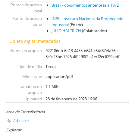
Pontos de acesso
Brasil - documentos anteriores a 1972
local
Ponto de acesso
INPI - Instituto Nacional da Propriedade
nome
Industrial
(Editor)
JULIO HALTRICH
(Colaborador)
Objeto digital metadados
Nome do arquivo
922186db-6d13-4455-b641-c34c87efa76e-
3c0c23be-7926-4f0f-98f2-a1ecf2ecf099.pdf
Tipo de mídia
Texto
Mime-type
application/pdf
Tamanho do
1.1 MiB
arquivo
Uploaded
28 de fevereiro de 2023 16:06
Área de Transferência
Adicionar
Explorar