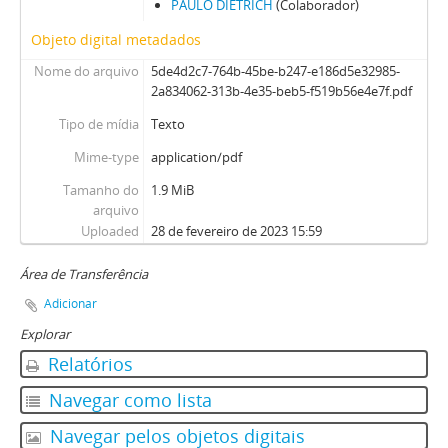
PAULO DIETRICH
(Colaborador)
Objeto digital metadados
Nome do arquivo
5de4d2c7-764b-45be-b247-e186d5e32985-
2a834062-313b-4e35-beb5-f519b56e4e7f.pdf
Tipo de mídia
Texto
Mime-type
application/pdf
Tamanho do
1.9 MiB
arquivo
Uploaded
28 de fevereiro de 2023 15:59
Área de Transferência
Adicionar
Explorar
Relatórios
Navegar como lista
Navegar pelos objetos digitais