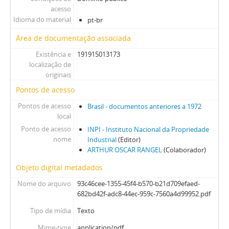
acesso
Idioma do material
pt-br
Área de documentação associada
Existência e
191915013173
localização de
originais
Pontos de acesso
Pontos de acesso
Brasil - documentos anteriores a 1972
local
Ponto de acesso
INPI - Instituto Nacional da Propriedade
nome
Industrial
(Editor)
ARTHUR OSCAR RANGEL
(Colaborador)
Objeto digital metadados
Nome do arquivo
93c46cee-1355-45f4-b570-b21d709efaed-
682bd42f-adc8-44ec-959c-7560a4d99952.pdf
Tipo de mídia
Texto
Mime-type
application/pdf