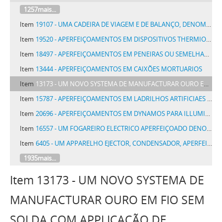
1257mais...
Item
19107 - UMA CADEIRA DE VIAGEM E DE BALANÇO, DENOMINADA BORD
Item
19520 - APERFEIÇOAMENTOS EM DISPOSITIVOS THERMIONICOS
Item
18497 - APERFEIÇOAMENTOS EM PENEIRAS OU SEMELHANTES
Item
13444 - APERFEIÇOAMENTOS EM CAIXÕES MORTUARIOS
Item
13173 - UM NOVO SYSTEMA DE MANUFACTURAR OURO EM FIO SEM SOLDA COM APPLICAÇÃO DE RETRATOS EMMOLDURADOS
Item
15787 - APERFEIÇOAMENTOS EM LADRILHOS ARTIFICIAES PARA PAVIMENTOS OU PAREDES
Item
20696 - APERFEIÇOAMENTOS EM DYNAMOS PARA ILLUMINAÇÃO DE TRENS E FINS SEMELHANTES
Item
16557 - UM FOGAREIRO ELECTRICO APERFEIÇOADO DENOMINADO AQUECEDOR LEMOS
Item
6405 - UM APPARELHO EJECTOR, CONDENSADOR, APERFEIÇOADO, OU APPARELHO SEMELHANTE DO GENERO DE BOMBAS E COMPRESSORES DE AR
1935mais...
Item 13173 - UM NOVO SYSTEMA DE
MANUFACTURAR OURO EM FIO SEM
SOLDA COM APPLICAÇÃO DE