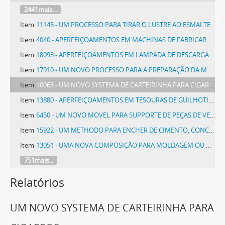
2441mais...
Item
11145 - UM PROCESSO PARA TIRAR O LUSTRE AO ESMALTE
Item
4040 - APERFEIÇOAMENTOS EM MACHINAS DE FABRICAR CIGARROS
Item
18093 - APERFEIÇOAMENTOS EM LAMPADA DE DESCARGA ELECTRICA
Item
17910 - UM NOVO PROCESSO PARA A PREPARAÇÃO DA MASSA OU POLPA PARA A FABRICAÇÃO DE PAPEL
Item
10063 - UM NOVO SYSTEMA DE CARTEIRINHA PARA CIGARROS
Item
13880 - APERFEIÇOAMENTOS EM TESOURAS DE GUILHOTINA
Item
6450 - UM NOVO MOVEL PARA SUPPORTE DE PEÇAS DE VESTUARIO INCLUSIVE CHAPÉOS, GUARDA-CHUVAS E BENGALAS
Item
15922 - UM METHODO PARA ENCHER DE CIMENTO, CONCRETO OU SEMELHANTE ESPAÇOS OU CAVIDADES QUE SÃO DIFICILMENTE ACCESSIVEIS
Item
13051 - UMA NOVA COMPOSIÇÃO PARA MOLDAGEM OU MODELAGEM
751mais...
Relatórios
UM NOVO SYSTEMA DE CARTEIRINHA PARA