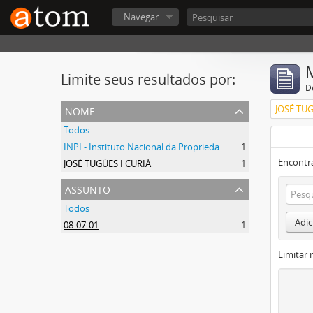
Navegar
Limite seus resultados por:
D
nome
JOSÉ TUG
Todos
INPI - Instituto Nacional da Propriedade Industrial
1
Encontr
JOSÉ TUGÚES I CURIÁ
1
assunto
Todos
Adic
08-07-01
1
Limitar 