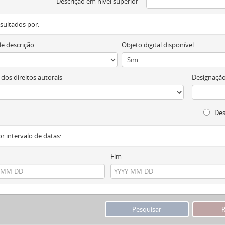
Descrição em nível superior
resultados por:
de descrição
Objeto digital disponível
 dos direitos autorais
Designação
Des
or intervalo de datas:
Fim