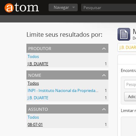
Navegar
Limite seus resultados por:
D
produtor
J.B. DUA
Todos
J.B. DUARTE
1
Encontr
nome
Todos
INPI - Instituto Nacional da Propriedade Industrial
1
Adic
J.B. DUARTE
1
assunto
Limitar 
Todos
08-07-01
1