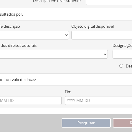
Descrição em nível superior
resultados por:
de descrição
Objeto digital disponível
 dos direitos autorais
Designação
Des
or intervalo de datas:
Fim