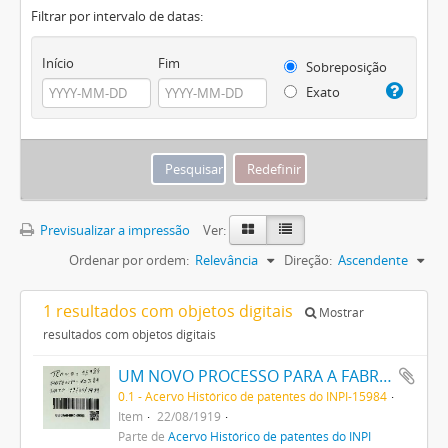
Filtrar por intervalo de datas:
Início
Fim
Sobreposição
Exato
Previsualizar a impressão
Ver:
Ordenar por ordem:
Relevância
Direção:
Ascendente
1 resultados com objetos digitais
Mostrar
resultados com objetos digitais
UM NOVO PROCESSO PARA A FABRICAÇÃO DE TINTAS EM PÓ POR MEIO DA PRECIPITAÇÃO E FIXAÇÃO DE TINTAS ANILINAS SOBRE CORPOS MINERAES
0.1 - Acervo Histórico de patentes do INPI-15984
Item
22/08/1919
Parte de
Acervo Histórico de patentes do INPI