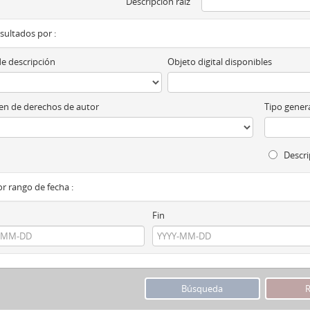
Descripción raíz
esultados por :
de descripción
Objeto digital disponibles
n de derechos de autor
Tipo genera
Descri
por rango de fecha :
Fin