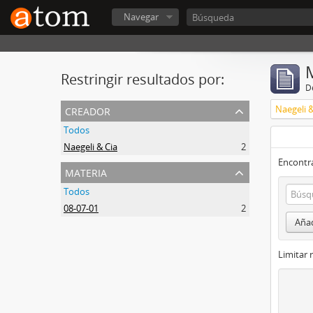
Navegar
Restringir resultados por:
De
creador
Naegeli &
Todos
Naegeli & Cia
2
Encontra
materia
Todos
08-07-01
2
Añad
Limitar 