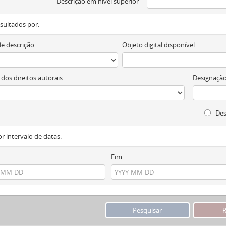
Descrição em nível superior
resultados por:
de descrição
Objeto digital disponível
 dos direitos autorais
Designação
Des
or intervalo de datas:
Fim