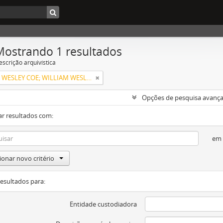
Mostrando 1 resultados
escrição arquivística
WILLIAM WESLEY COE; WILLIAM WESLEY COE JUNIOR
Opções de pesquisa avanç
ar resultados com:
em
ionar novo critério
resultados para:
Entidade custodiadora