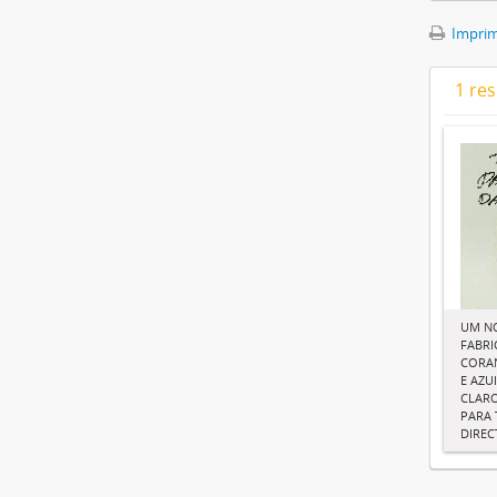
Imprimi
1 res
UM N
FABRI
CORAN
E AZU
CLARO
PARA 
DIRE