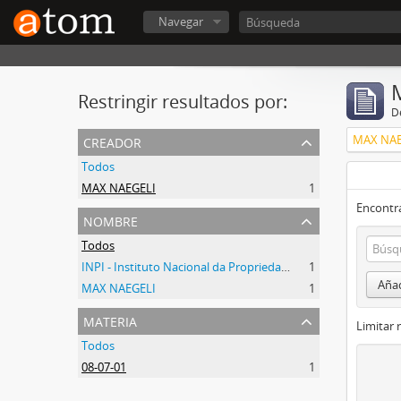
Navegar
Restringir resultados por:
De
creador
MAX NAE
Todos
MAX NAEGELI
1
Encontra
nombre
Todos
INPI - Instituto Nacional da Propriedade Industrial
1
Añad
MAX NAEGELI
1
materia
Limitar 
Todos
08-07-01
1