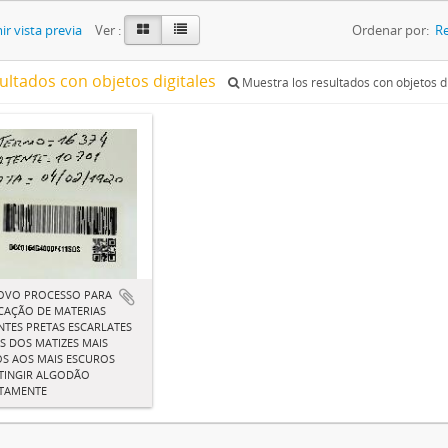
r vista previa
Ver :
Ordenar por:
Re
ultados con objetos digitales
Muestra los resultados con objetos di
OVO PROCESSO PARA
CAÇÃO DE MATERIAS
TES PRETAS ESCARLATES
IS DOS MATIZES MAIS
S AOS MAIS ESCUROS
TINGIR ALGODÃO
CTAMENTE