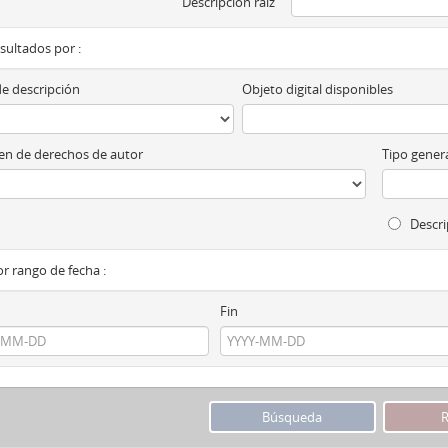
Descripción raíz
esultados por :
de descripción
Objeto digital disponibles
n de derechos de autor
Tipo genera
Descri
por rango de fecha :
Fin