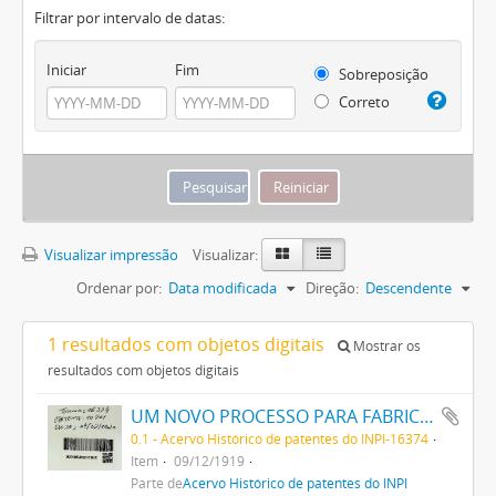
Filtrar por intervalo de datas:
Iniciar
Fim
Sobreposição
Correto
Visualizar impressão
Visualizar:
Ordenar por:
Data modificada
Direção:
Descendente
1 resultados com objetos digitais
Mostrar os
resultados com objetos digitais
UM NOVO PROCESSO PARA FABRICAÇÃO DE MATERIAS CORANTES PRETAS ESCARLATES E AZUIS DOS MATIZES MAIS CLAROS AOS MAIS ESCUROS PARA TINGIR ALGODÃO DIRECTAMENTE
0.1 - Acervo Histórico de patentes do INPI-16374
Item
09/12/1919
Parte de
Acervo Histórico de patentes do INPI