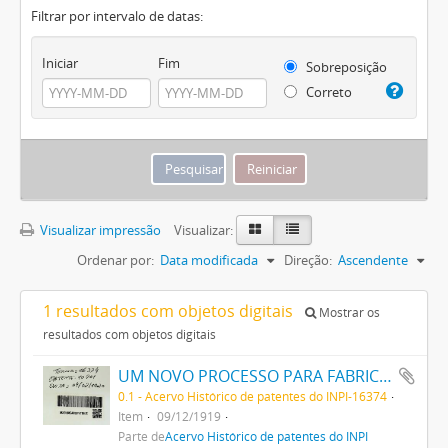
Filtrar por intervalo de datas:
Iniciar
Fim
Sobreposição
Correto
Visualizar impressão
Visualizar:
Ordenar por:
Data modificada
Direção:
Ascendente
1 resultados com objetos digitais
Mostrar os
resultados com objetos digitais
UM NOVO PROCESSO PARA FABRICAÇÃO DE MATERIAS CORANTES PRETAS ESCARLATES E AZUIS DOS MATIZES MAIS CLAROS AOS MAIS ESCUROS PARA TINGIR ALGODÃO DIRECTAMENTE
0.1 - Acervo Histórico de patentes do INPI-16374
Item
09/12/1919
Parte de
Acervo Histórico de patentes do INPI