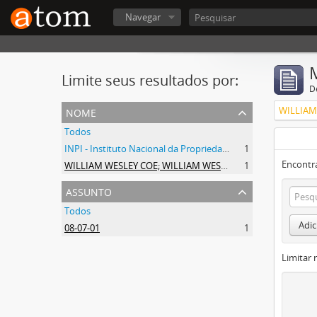
Navegar
Limite seus resultados por:
D
nome
Todos
INPI - Instituto Nacional da Propriedade Industrial
1
Encontr
WILLIAM WESLEY COE; WILLIAM WESLEY COE JUNIOR
1
assunto
Todos
Adic
08-07-01
1
Limitar 