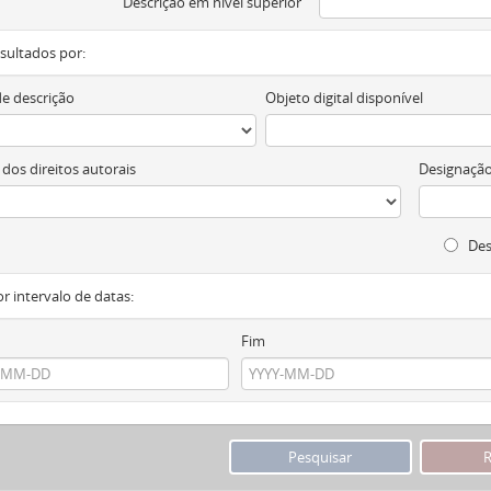
Descrição em nível superior
resultados por:
de descrição
Objeto digital disponível
 dos direitos autorais
Designação
Des
or intervalo de datas:
Fim