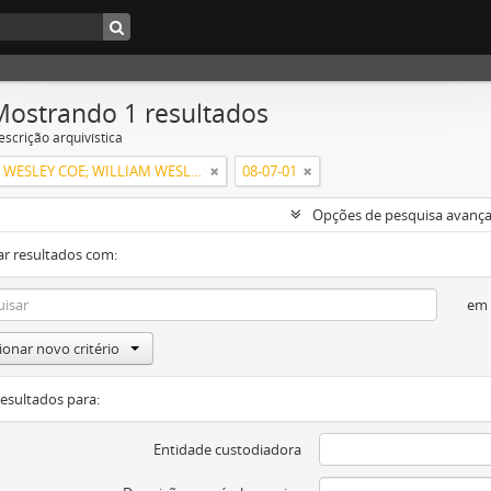
Mostrando 1 resultados
escrição arquivística
WILLIAM WESLEY COE; WILLIAM WESLEY COE JUNIOR
08-07-01
Opções de pesquisa avanç
ar resultados com:
em
ionar novo critério
resultados para:
Entidade custodiadora