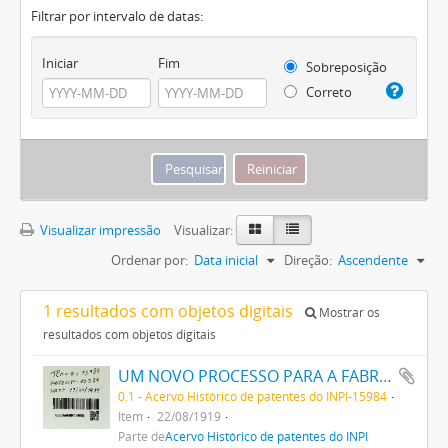
Filtrar por intervalo de datas:
Iniciar
Fim
Sobreposição
Correto
Visualizar impressão
Visualizar:
Ordenar por:
Data inicial
Direção:
Ascendente
1 resultados com objetos digitais
Mostrar os
resultados com objetos digitais
UM NOVO PROCESSO PARA A FABRICAÇÃO DE TINTAS EM PÓ POR MEIO DA PRECIPITAÇÃO E FIXAÇÃO DE TINTAS ANILINAS SOBRE CORPOS MINERAES
0.1 - Acervo Histórico de patentes do INPI-15984
Item
22/08/1919
Parte de
Acervo Histórico de patentes do INPI